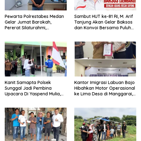
Pewarta Polrestabes Medan
‎Sambut HUT ke-81 RI, M. Arif
Gelar Jumat Barokah,
Tanjung Akan Gelar Baksos
Pererat Silaturahmi,
dan Konvoi Bersama Puluhan
Kokohkan Sinergi Media dan
Abang Becak di Medan
Kepolisian
Kanit Samapta Polsek
Kantor Imigrasi Labuan Bajo
Sunggal Jadi Pembina
Hibahkan Motor Operasional
Upacara Di Yaspend Mulia,
ke Lima Desa di Manggarai,
Menolak Aksi Gank Motor,
Perkuat Pencegahan TPPO
Tawuran Dan
Penyalahgunaan Narkoba