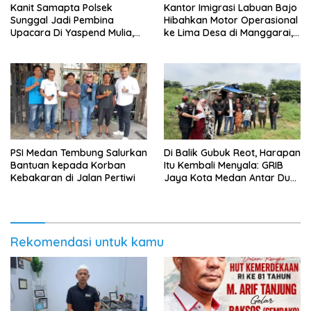
Kanit Samapta Polsek
Kantor Imigrasi Labuan Bajo
Sunggal Jadi Pembina
Hibahkan Motor Operasional
Upacara Di Yaspend Mulia,
ke Lima Desa di Manggarai,
Menolak Aksi Gank Motor,
Perkuat Pencegahan TPPO
Tawuran Dan
Penyalahgunaan Narkoba
‎PSI Medan Tembung Salurkan
Di Balik Gubuk Reot, Harapan
Bantuan kepada Korban
Itu Kembali Menyala: GRIB
Kebakaran di Jalan Pertiwi
Jaya Kota Medan Antar Dua
Anak Kembali Bersekolah
Rekomendasi untuk kamu