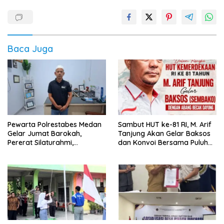
Baca Juga
Pewarta Polrestabes Medan
‎Sambut HUT ke-81 RI, M. Arif
Gelar Jumat Barokah,
Tanjung Akan Gelar Baksos
Pererat Silaturahmi,
dan Konvoi Bersama Puluhan
Kokohkan Sinergi Media dan
Abang Becak di Medan
Kepolisian