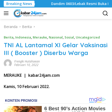
Langsung
an
Breaking News
Dandim 0603/Lebak Resmi Buka Kejuaraan Karate Anta
ke
konten
Beranda
Berita
Berita
,
Indonesia
,
Merauke
,
Nasional
,
Sosial
,
Uncategorized
TNI AL Lantamal XI Gelar Vaksinasi
III ( Booster ) Diserbu Warga
Frengki Hutahaean
Februari 10, 2022
MERAUKE | kabar24jam.com
Kamis, 10 Februari 2022.