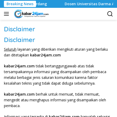
Langsung
i Deli Serdang ‎
Breaking News
Dosen Universitas Darma Agung Medan
ke
konten
Disclaimer
Disclaimer
Seluruh
layanan yang diberikan mengikuti aturan yang berlaku
dan ditetapkan
kabar24jam.com
kabar24jam.com
tidak bertanggungjawab atas tidak
tersampaikannya informasi yang disampaikan oleh pembaca
melalui berbagai jenis saluran komunikasi karena faktor
kesalahan teknis yang tidak dapat diduga sebelumnya.
kabar24jam.com
berhak untuk memuat, tidak memuat,
mengedit atau menghapus informasi yang disampaikan oleh
pembaca.
Informasi yang tersedia di
kabar24jam.com
hanyalah sebagai