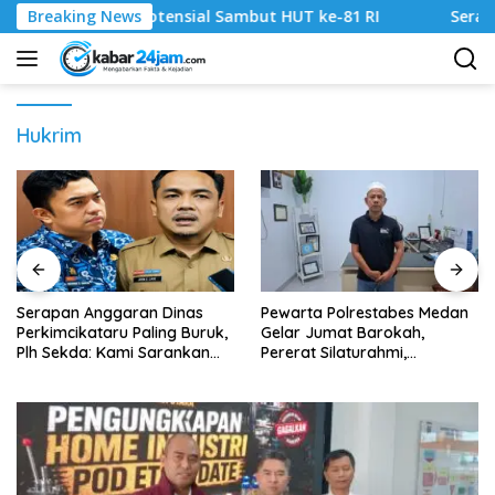
Langsung
t Potensial Sambut HUT ke-81 RI
Breaking News
Serapan Anggaran Dina
ke
konten
Hukrim
Serapan Anggaran Dinas
Pewarta Polrestabes Medan
Perkimcikataru Paling Buruk,
Gelar Jumat Barokah,
Plh Sekda: Kami Sarankan
Pererat Silaturahmi,
Dievaluasi
Kokohkan Sinergi Media dan
Kepolisian