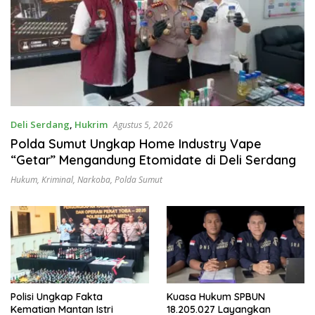
Deli Serdang
,
Hukrim
Agustus 5, 2026
‎Polda Sumut Ungkap Home Industry Vape
“Getar” Mengandung Etomidate di Deli Serdang ‎
Hukum
,
Kriminal
,
Narkoba
,
Polda Sumut
Polisi Ungkap Fakta
Kuasa Hukum SPBUN
Kematian Mantan Istri
18.205.027 Layangkan