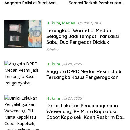
Anggota Polisi di Bumi Asri
Somasi Terkait Pemberitaan
Medan
Tanpa Konfirmasi
Hukrim
,
Medan
Agustus 1, 2026
Terungkap! Warnet di Medan
Selayang Jadi Tempat Transaksi
Sabu, Dua Pengedar Diciduk
Kriminal
Hukrim
Juli 29, 2026
Anggota DPRD Medan Resmi Jadi
Tersangka Kasus Pengeroyokan
Hukrim
Juli 27, 2026
Dinilai Lakukan Penyalahgunaan
Wewenang, PH Minta Kapoldasu
Copot Kapolsek, Kanit Reskrim Dan
Penyidik Polsek Medan Baru