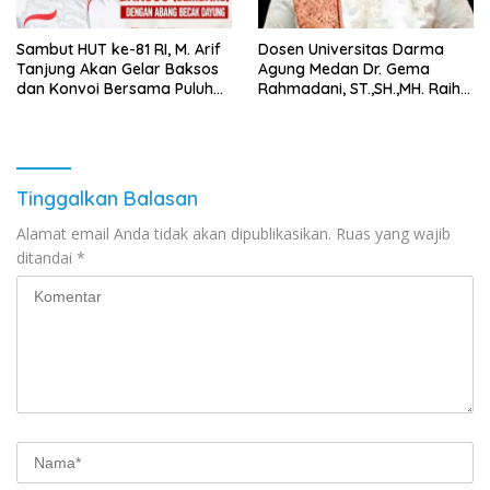
‎Sambut HUT ke-81 RI, M. Arif
Dosen Universitas Darma
Tanjung Akan Gelar Baksos
Agung Medan Dr. Gema
dan Konvoi Bersama Puluhan
Rahmadani, ST.,SH.,MH. Raih
Abang Becak di Medan
Gelar Doktor Hukum Islam
dengan Predikat Pujian
Tinggalkan Balasan
Alamat email Anda tidak akan dipublikasikan.
Ruas yang wajib
ditandai
*