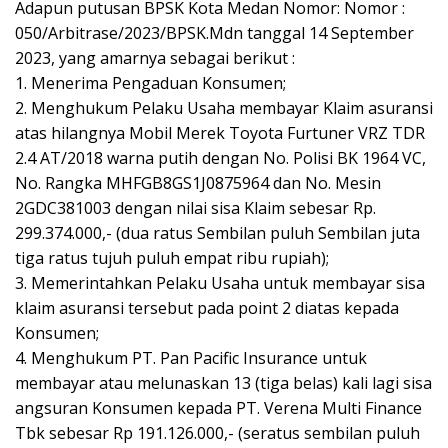
Adapun putusan BPSK Kota Medan Nomor: Nomor :
050/Arbitrase/2023/BPSK.Mdn tanggal 14 September
2023, yang amarnya sebagai berikut :
1. Menerima Pengaduan Konsumen;
2. Menghukum Pelaku Usaha membayar Klaim asuransi
atas hilangnya Mobil Merek Toyota Furtuner VRZ TDR
2.4 AT/2018 warna putih dengan No. Polisi BK 1964 VC,
No. Rangka MHFGB8GS1J0875964 dan No. Mesin
2GDC381003 dengan nilai sisa Klaim sebesar Rp.
299.374.000,- (dua ratus Sembilan puluh Sembilan juta
tiga ratus tujuh puluh empat ribu rupiah);
3. Memerintahkan Pelaku Usaha untuk membayar sisa
klaim asuransi tersebut pada point 2 diatas kepada
Konsumen;
4. Menghukum PT. Pan Pacific Insurance untuk
membayar atau melunaskan 13 (tiga belas) kali lagi sisa
angsuran Konsumen kepada PT. Verena Multi Finance
Tbk sebesar Rp 191.126.000,- (seratus sembilan puluh