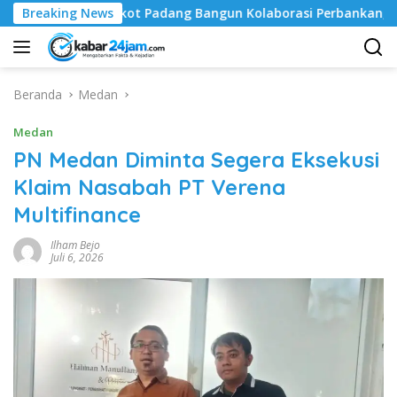
Langsung
adang Bangun Kolaborasi Perbankan, Sasar Rumah ASN hingga D
Breaking News
ke
konten
Beranda
Medan
Medan
PN Medan Diminta Segera Eksekusi
Klaim Nasabah PT Verena
Multifinance
Ilham Bejo
Juli 6, 2026