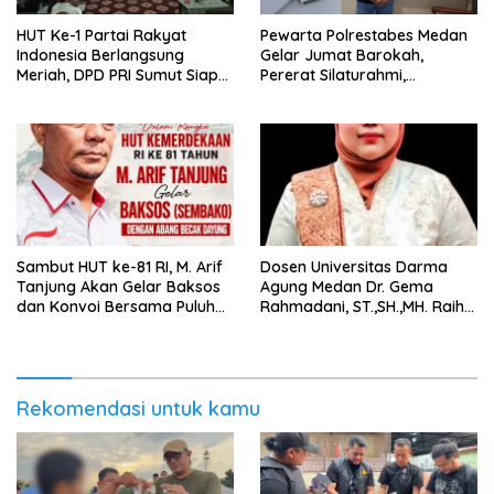
HUT Ke-1 Partai Rakyat
Pewarta Polrestabes Medan
Indonesia Berlangsung
Gelar Jumat Barokah,
Meriah, DPD PRI Sumut Siap
Pererat Silaturahmi,
Hadapi Pemilu 2029
Kokohkan Sinergi Media dan
Mendatang
Kepolisian
‎Sambut HUT ke-81 RI, M. Arif
Dosen Universitas Darma
Tanjung Akan Gelar Baksos
Agung Medan Dr. Gema
dan Konvoi Bersama Puluhan
Rahmadani, ST.,SH.,MH. Raih
Abang Becak di Medan
Gelar Doktor Hukum Islam
dengan Predikat Pujian
Rekomendasi untuk kamu