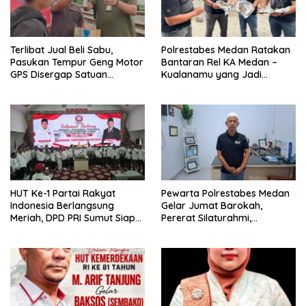
Terlibat Jual Beli Sabu,
Polrestabes Medan Ratakan
Pasukan Tempur Geng Motor
Bantaran Rel KA Medan –
GPS Disergap Satuan
Kualanamu yang Jadi
Resnarkoba Polrestabes
Sarang Narkoba 3 Kg Ganja,
Medan
Sejumlah Paket Sabu, Hingga
Beragam Senjata Disita
HUT Ke-1 Partai Rakyat
Pewarta Polrestabes Medan
Indonesia Berlangsung
Gelar Jumat Barokah,
Meriah, DPD PRI Sumut Siap
Pererat Silaturahmi,
Hadapi Pemilu 2029
Kokohkan Sinergi Media dan
Mendatang
Kepolisian