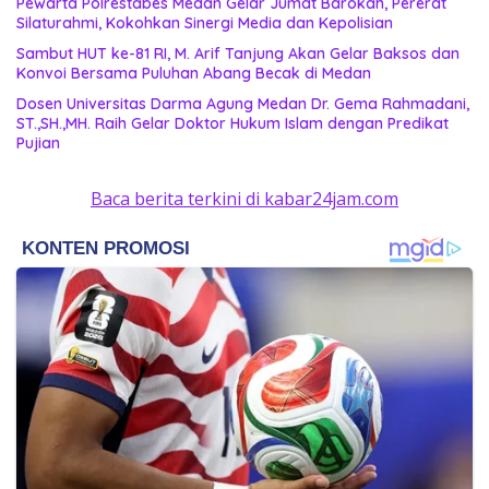
Pewarta Polrestabes Medan Gelar Jumat Barokah, Pererat
Silaturahmi, Kokohkan Sinergi Media dan Kepolisian
‎Sambut HUT ke-81 RI, M. Arif Tanjung Akan Gelar Baksos dan
Konvoi Bersama Puluhan Abang Becak di Medan
Dosen Universitas Darma Agung Medan Dr. Gema Rahmadani,
ST.,SH.,MH. Raih Gelar Doktor Hukum Islam dengan Predikat
Pujian
Baca berita terkini di kabar24jam.com