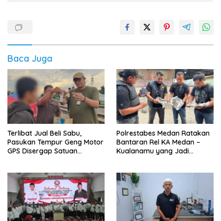
Baca Juga
Terlibat Jual Beli Sabu,
Polrestabes Medan Ratakan
Pasukan Tempur Geng Motor
Bantaran Rel KA Medan –
GPS Disergap Satuan
Kualanamu yang Jadi
Resnarkoba Polrestabes
Sarang Narkoba 3 Kg Ganja,
Medan
Sejumlah Paket Sabu, Hingga
Beragam Senjata Disita