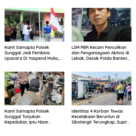
Kokohkan Sinergi Media dan
Abang Becak di Medan
Kepolisian
Kanit Samapta Polsek
LSM PBR Kecam Penculikan
Sunggal Jadi Pembina
dan Penganiayaan Aktivis di
Upacara Di Yaspend Mulia,
Lebak, Desak Polda Banten
Menolak Aksi Gank Motor,
Ungkap Dalang di Balik
Tawuran Dan
Peristiwa
Penyalahgunaan Narkoba
Kanit Samapta Polsek
Identitas 4 Korban Tewas
Sunggal Tunjukan
Kecelakaan Beruntun di
Kepedulian, Iptu Nizar
Sibolangit Terungkap, Supir
Rangkul Anak Punk
Truk Fuso Diperiksa