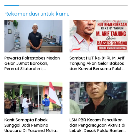
Rekomendasi untuk kamu
Pewarta Polrestabes Medan
‎Sambut HUT ke-81 RI, M. Arif
Gelar Jumat Barokah,
Tanjung Akan Gelar Baksos
Pererat Silaturahmi,
dan Konvoi Bersama Puluhan
Kokohkan Sinergi Media dan
Abang Becak di Medan
Kepolisian
Kanit Samapta Polsek
LSM PBR Kecam Penculikan
Sunggal Jadi Pembina
dan Penganiayaan Aktivis di
Upacara Di Yaspend Mulia,
Lebak, Desak Polda Banten