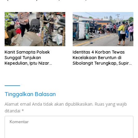
Menolak Aksi Gank Motor,
Ungkap Dalang di Balik
Tawuran Dan
Peristiwa
Penyalahgunaan Narkoba
Kanit Samapta Polsek
Identitas 4 Korban Tewas
Sunggal Tunjukan
Kecelakaan Beruntun di
Kepedulian, Iptu Nizar
Sibolangit Terungkap, Supir
Rangkul Anak Punk
Truk Fuso Diperiksa
Tinggalkan Balasan
Alamat email Anda tidak akan dipublikasikan.
Ruas yang wajib
ditandai
*