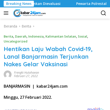
Langsung
rankan Dievaluasi
Breaking News
Pewarta Polrestabes Medan Gelar Jum
ke
konten
Beranda
Berita
Berita
,
Daerah
,
Indonesia
,
Kalimantan Selatan
,
Sosial
,
Uncategorized
Hentikan Laju Wabah Covid-19,
Lanal Banjarmasin Terjunkan
Nakes Gelar Vaksinasi
Frengki Hutahaean
Februari 27, 2022
BANJARMASIN | kabar24jam.com
Minggu, 27 Februari 2022.