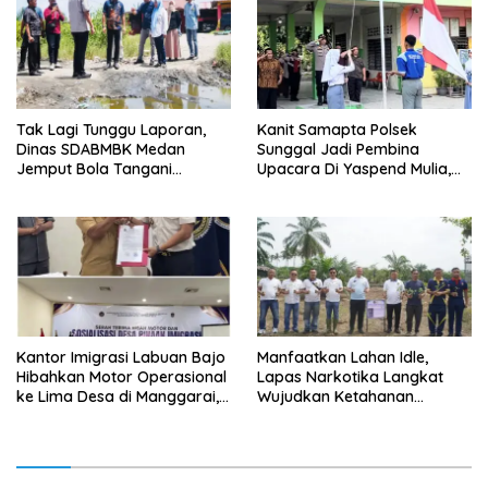
Tak Lagi Tunggu Laporan,
Kanit Samapta Polsek
Dinas SDABMBK Medan
Sunggal Jadi Pembina
Jemput Bola Tangani
Upacara Di Yaspend Mulia,
Infrastruktur
Menolak Aksi Gank Motor,
Tawuran Dan
Penyalahgunaan Narkoba
Kantor Imigrasi Labuan Bajo
Manfaatkan Lahan Idle,
Hibahkan Motor Operasional
Lapas Narkotika Langkat
ke Lima Desa di Manggarai,
Wujudkan Ketahanan
Perkuat Pencegahan TPPO
Pangan Lewat Budidaya
Hortikultura Pepaya
California