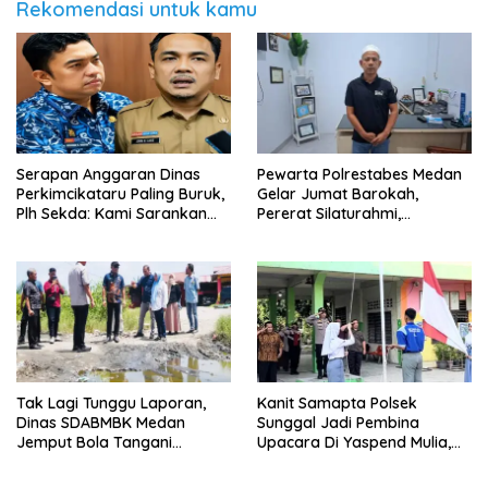
Rekomendasi untuk kamu
Serapan Anggaran Dinas
Pewarta Polrestabes Medan
Perkimcikataru Paling Buruk,
Gelar Jumat Barokah,
Plh Sekda: Kami Sarankan
Pererat Silaturahmi,
Dievaluasi
Kokohkan Sinergi Media dan
Kepolisian
Tak Lagi Tunggu Laporan,
Kanit Samapta Polsek
Dinas SDABMBK Medan
Sunggal Jadi Pembina
Jemput Bola Tangani
Upacara Di Yaspend Mulia,
Infrastruktur
Menolak Aksi Gank Motor,
Tawuran Dan