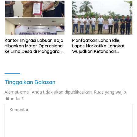
Penyalahgunaan Narkoba
Kantor Imigrasi Labuan Bajo
Manfaatkan Lahan Idle,
Hibahkan Motor Operasional
Lapas Narkotika Langkat
ke Lima Desa di Manggarai,
Wujudkan Ketahanan
Perkuat Pencegahan TPPO
Pangan Lewat Budidaya
Hortikultura Pepaya
California
Tinggalkan Balasan
Alamat email Anda tidak akan dipublikasikan.
Ruas yang wajib
ditandai
*