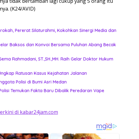
a tidak bertambah lagi cukup yang 5 orang itu
snya. (K24/AVID)
okah, Pererat Silaturahmi, Kokohkan Sinergi Media dan
n Gelar Baksos dan Konvoi Bersama Puluhan Abang Becak
Gema Rahmadani, ST.,SH.,MH. Raih Gelar Doktor Hukum
 Ungkap Ratusan Kasus Kejahatan Jalanan
nggota Polisi di Bumi Asri Medan
, Polisi Temukan Fakta Baru Dibalik Peredaran Vape
terkini di kabar24jam.com