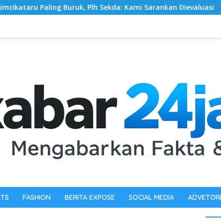
, Plh Sekda: Kami Sarankan Dievaluasi
Pewarta Polrest
RTS
FASHION
BERITA EXPOSE
SOCIAL MEDIA
ADVETOR