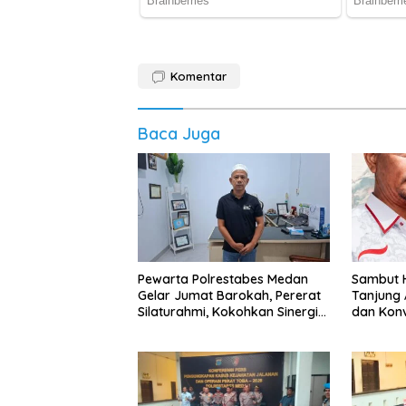
Komentar
Baca Juga
Pewarta Polrestabes Medan
‎Sambut H
Gelar Jumat Barokah, Pererat
Tanjung 
Silaturahmi, Kokohkan Sinergi
dan Kon
Media dan Kepolisian
Abang B