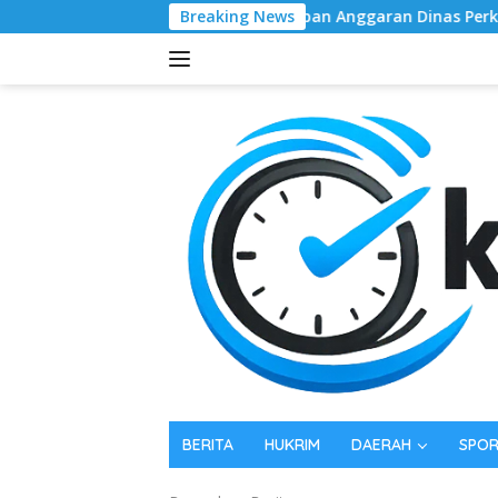
Langsung
Serapan Anggaran Dinas Perkimcikataru Paling Buruk
Breaking News
ke
konten
BERITA
HUKRIM
DAERAH
SPO