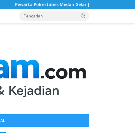
abes Medan Gelar Jumat Barokah, Pererat Silaturahmi, Kokohka
IAL