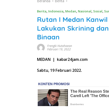
Beranda
Berita
Berita
,
Indonesia
,
Medan
,
Nasional
,
Sosial
,
Su
Rutan I Medan Kanw
Lakukan Skrining dan
Binaan
Frengki Hutahaean
Februari 19, 2022
MEDAN | kabar24jam.com
Sabtu, 19 Februari 2022.