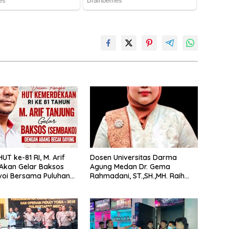
UT ke-81 RI, M. Arif
Dosen Universitas Darma
Akan Gelar Baksos
Agung Medan Dr. Gema
voi Bersama Puluhan
Rahmadani, ST.,SH.,MH. Raih
ecak di Medan
Gelar Doktor Hukum Islam
dengan Predikat Pujian