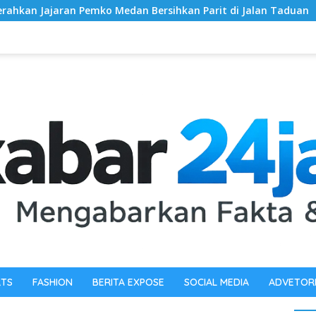
edan Bersihkan Parit di Jalan Taduan
Dandim 0603/Leba
RTS
FASHION
BERITA EXPOSE
SOCIAL MEDIA
ADVETOR