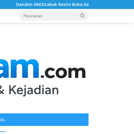
k Resmi Buka Kejuaraan Karate Antar Dojo INKAI, Jaring Bibit 
IAL