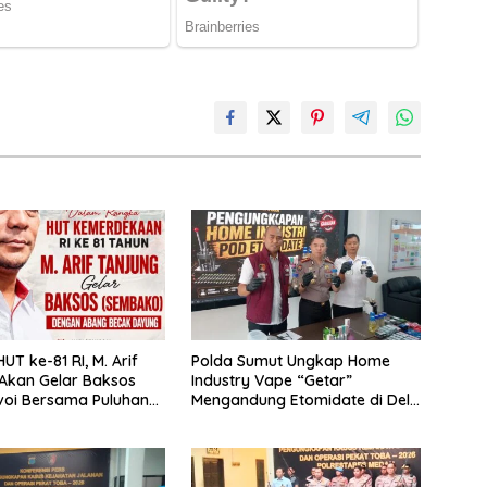
UT ke-81 RI, M. Arif
‎Polda Sumut Ungkap Home
Akan Gelar Baksos
Industry Vape “Getar”
voi Bersama Puluhan
Mengandung Etomidate di Deli
ecak di Medan
Serdang ‎