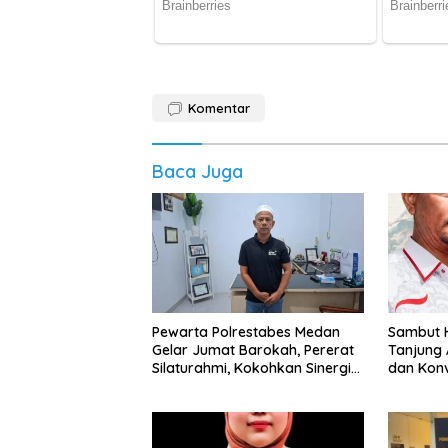
Komentar
Baca Juga
Pewarta Polrestabes Medan
‎Sambut H
Gelar Jumat Barokah, Pererat
Tanjung 
Silaturahmi, Kokohkan Sinergi
dan Kon
Media dan Kepolisian
Abang B