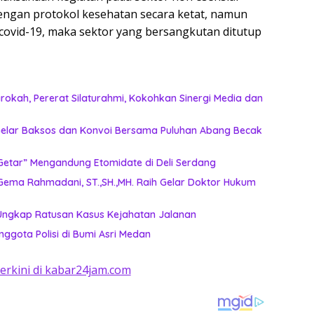
dengan protokol kesehatan secara ketat, namun
covid-19, maka sektor yang bersangkutan ditutup
okah, Pererat Silaturahmi, Kokohkan Sinergi Media dan
n Gelar Baksos dan Konvoi Bersama Puluhan Abang Becak
etar” Mengandung Etomidate di Deli Serdang ‎
Gema Rahmadani, ST.,SH.,MH. Raih Gelar Doktor Hukum
 Ungkap Ratusan Kasus Kejahatan Jalanan
nggota Polisi di Bumi Asri Medan
terkini di kabar24jam.com