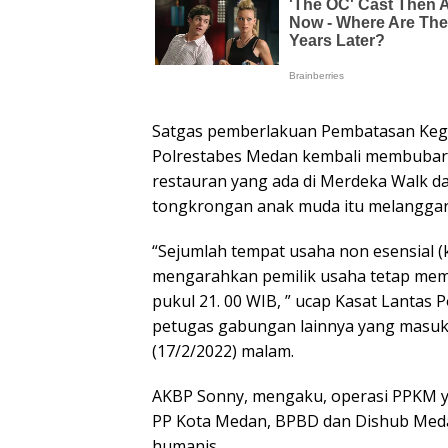
Satgas pemberlakuan Pembatasan Kegia
Polrestabes Medan kembali membubark
restauran yang ada di Merdeka Walk d
tongkrongan anak muda itu melangga
“Sejumlah tempat usaha non esensial 
mengarahkan pemilik usaha tetap mema
pukul 21. 00 WIB, ” ucap Kasat Lanta
petugas gabungan lainnya yang masu
(17/2/2022) malam.
AKBP Sonny, mengaku, operasi PPKM yan
PP Kota Medan, BPBD dan Dishub Meda
humanis.