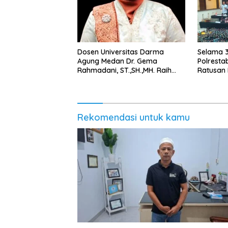
Dosen Universitas Darma
Selama 3
Agung Medan Dr. Gema
Polrest
Rahmadani, ST.,SH.,MH. Raih
Ratusan 
Gelar Doktor Hukum Islam
Jalanan
dengan Predikat Pujian
Rekomendasi untuk kamu