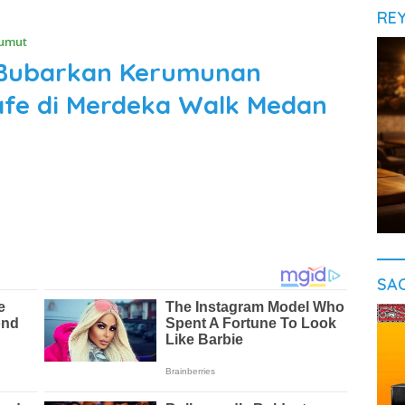
RE
umut
i Bubarkan Kerumunan
afe di Merdeka Walk Medan
SA