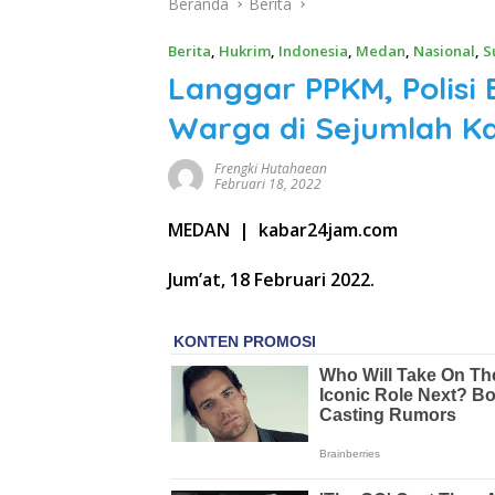
Beranda
Berita
Berita
,
Hukrim
,
Indonesia
,
Medan
,
Nasional
,
S
Langgar PPKM, Polis
Warga di Sejumlah K
Frengki Hutahaean
Februari 18, 2022
MEDAN | kabar24jam.com
Jum’at, 18 Februari 2022.