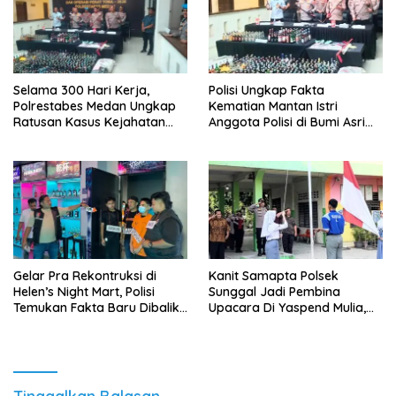
Selama 300 Hari Kerja,
Polisi Ungkap Fakta
Polrestabes Medan Ungkap
Kematian Mantan Istri
Ratusan Kasus Kejahatan
Anggota Polisi di Bumi Asri
Jalanan
Medan
Gelar Pra Rekontruksi di
Kanit Samapta Polsek
Helen’s Night Mart, Polisi
Sunggal Jadi Pembina
Temukan Fakta Baru Dibalik
Upacara Di Yaspend Mulia,
Peredaran Vape Narkoba
Menolak Aksi Gank Motor,
Tawuran Dan
Penyalahgunaan Narkoba