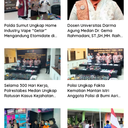
‎Polda Sumut Ungkap Home
Dosen Universitas Darma
Industry Vape “Getar”
Agung Medan Dr. Gema
Mengandung Etomidate di
Rahmadani, ST.,SH.,MH. Raih
Deli Serdang ‎
Gelar Doktor Hukum Islam
dengan Predikat Pujian
Selama 300 Hari Kerja,
Polisi Ungkap Fakta
Polrestabes Medan Ungkap
Kematian Mantan Istri
Ratusan Kasus Kejahatan
Anggota Polisi di Bumi Asri
Jalanan
Medan