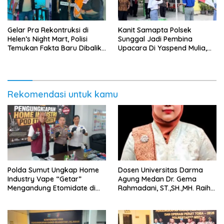
Gelar Pra Rekontruksi di
Kanit Samapta Polsek
Helen’s Night Mart, Polisi
Sunggal Jadi Pembina
Temukan Fakta Baru Dibalik
Upacara Di Yaspend Mulia,
Peredaran Vape Narkoba
Menolak Aksi Gank Motor,
Tawuran Dan
Penyalahgunaan Narkoba
Rekomendasi untuk kamu
‎Polda Sumut Ungkap Home
Dosen Universitas Darma
Industry Vape “Getar”
Agung Medan Dr. Gema
Mengandung Etomidate di
Rahmadani, ST.,SH.,MH. Raih
Deli Serdang ‎
Gelar Doktor Hukum Islam
dengan Predikat Pujian