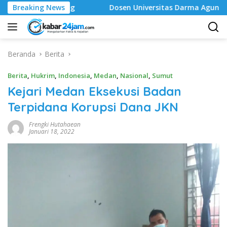
Langsung
g ‎
Breaking News
Dosen Universitas Darma Agung Medan Dr. Gema Rah
ke
konten
Beranda
Berita
Berita
,
Hukrim
,
Indonesia
,
Medan
,
Nasional
,
Sumut
Kejari Medan Eksekusi Badan
Terpidana Korupsi Dana JKN
Frengki Hutahaean
Januari 18, 2022