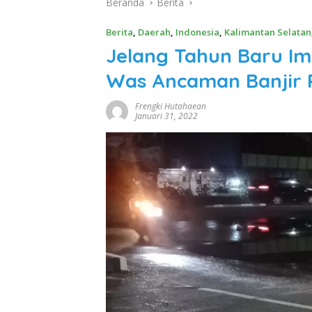
Beranda
Berita
Berita
,
Daerah
,
Indonesia
,
Kalimantan Selatan
Jelang Tahun Baru Im
Was Ancaman Banjir
Frengki Hutahaean
Januari 31, 2022