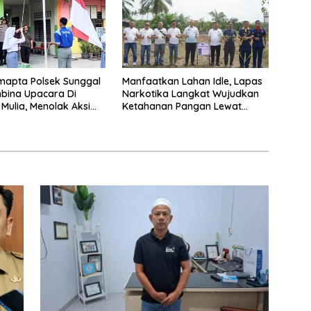
mapta Polsek Sunggal
Manfaatkan Lahan Idle, Lapas
bina Upacara Di
Narkotika Langkat Wujudkan
Mulia, Menolak Aksi
Ketahanan Pangan Lewat
tor, Tawuran Dan
Budidaya Hortikultura Pepaya
hgunaan Narkoba
California