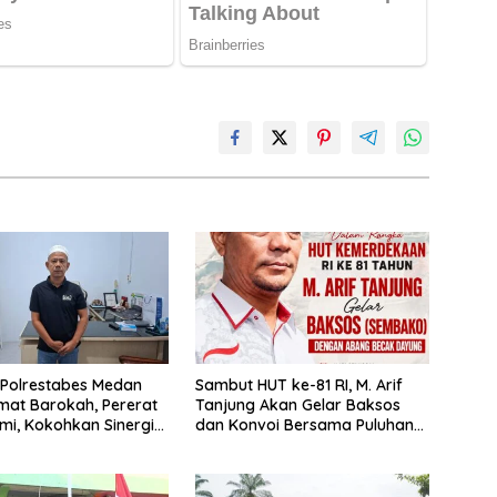
Polrestabes Medan
‎Sambut HUT ke-81 RI, M. Arif
mat Barokah, Pererat
Tanjung Akan Gelar Baksos
hmi, Kokohkan Sinergi
dan Konvoi Bersama Puluhan
n Kepolisian
Abang Becak di Medan