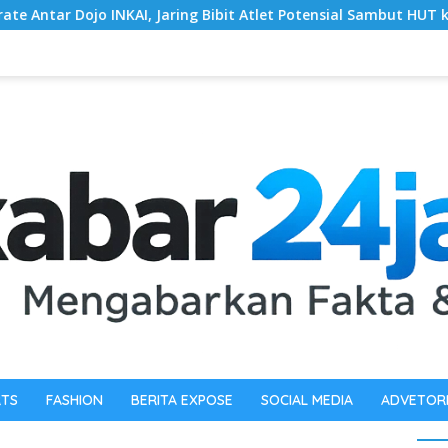
aring Bibit Atlet Potensial Sambut HUT ke-81 RI
Serap
RTS
FASHION
BERITA EXPOSE
SOCIAL MEDIA
ADVETOR