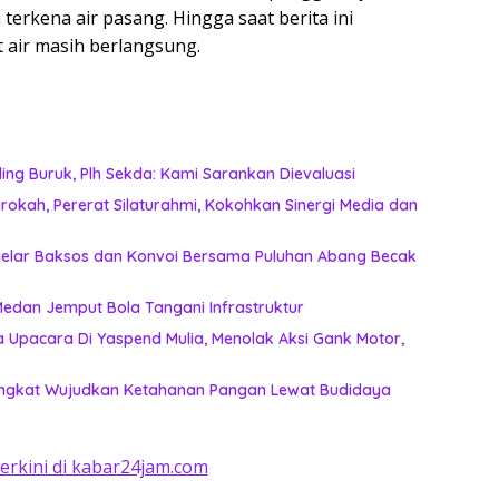
terkena air pasang. Hingga saat berita ini
 air masih berlangsung.
ing Buruk, Plh Sekda: Kami Sarankan Dievaluasi
okah, Pererat Silaturahmi, Kokohkan Sinergi Media dan
n Gelar Baksos dan Konvoi Bersama Puluhan Abang Becak
k Lagi Tunggu Laporan, Dinas SDABMBK Medan Jemput Bola Tangani Infrastruktur
 Upacara Di Yaspend Mulia, Menolak Aksi Gank Motor,
Langkat Wujudkan Ketahanan Pangan Lewat Budidaya
terkini di kabar24jam.com