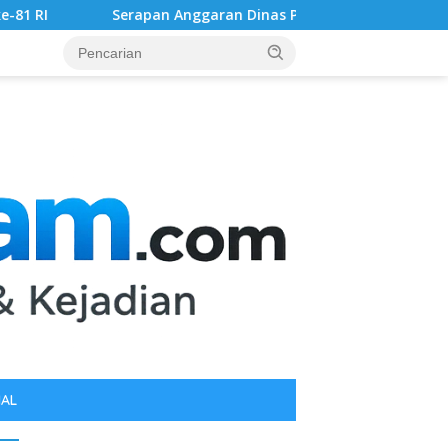
an Anggaran Dinas Perkimcikataru Paling Buruk, Plh Sekda: Kam
IAL