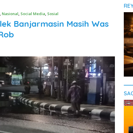
RE
,
Nasional
,
Social Media
,
Sosial
lek Banjarmasin Masih Was
 Rob
SA