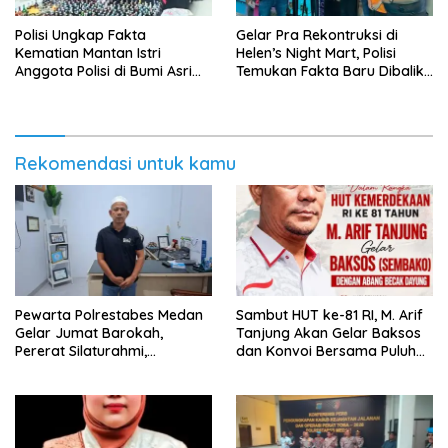
Polisi Ungkap Fakta
Gelar Pra Rekontruksi di
Kematian Mantan Istri
Helen’s Night Mart, Polisi
Anggota Polisi di Bumi Asri
Temukan Fakta Baru Dibalik
Medan
Peredaran Vape Narkoba
Rekomendasi untuk kamu
Pewarta Polrestabes Medan
‎Sambut HUT ke-81 RI, M. Arif
Gelar Jumat Barokah,
Tanjung Akan Gelar Baksos
Pererat Silaturahmi,
dan Konvoi Bersama Puluhan
Kokohkan Sinergi Media dan
Abang Becak di Medan
Kepolisian