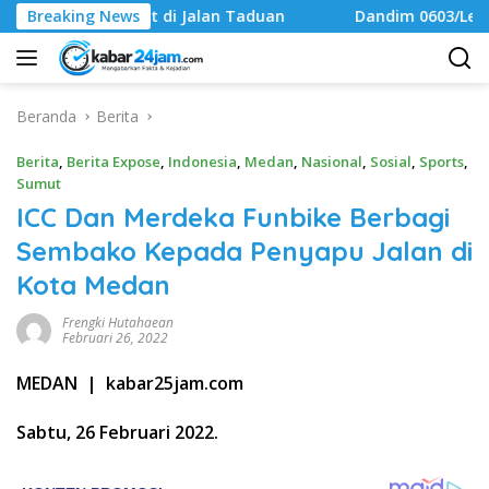
Langsung
it di Jalan Taduan
Breaking News
Dandim 0603/Lebak Resmi Buka Kejua
ke
konten
Beranda
Berita
Berita
,
Berita Expose
,
Indonesia
,
Medan
,
Nasional
,
Sosial
,
Sports
,
Sumut
ICC Dan Merdeka Funbike Berbagi
Sembako Kepada Penyapu Jalan di
Kota Medan
Frengki Hutahaean
Februari 26, 2022
MEDAN | kabar25jam.com
Sabtu, 26 Februari 2022.