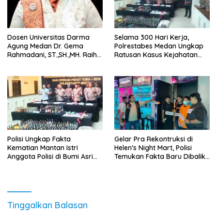
Dosen Universitas Darma
Selama 300 Hari Kerja,
Agung Medan Dr. Gema
Polrestabes Medan Ungkap
Rahmadani, ST.,SH.,MH. Raih
Ratusan Kasus Kejahatan
Gelar Doktor Hukum Islam
Jalanan
dengan Predikat Pujian
Polisi Ungkap Fakta
Gelar Pra Rekontruksi di
Kematian Mantan Istri
Helen’s Night Mart, Polisi
Anggota Polisi di Bumi Asri
Temukan Fakta Baru Dibalik
Medan
Peredaran Vape Narkoba
Tinggalkan Balasan