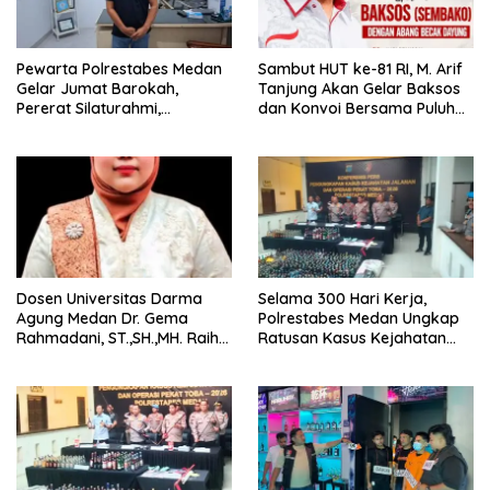
Pewarta Polrestabes Medan
‎Sambut HUT ke-81 RI, M. Arif
Gelar Jumat Barokah,
Tanjung Akan Gelar Baksos
Pererat Silaturahmi,
dan Konvoi Bersama Puluhan
Kokohkan Sinergi Media dan
Abang Becak di Medan
Kepolisian
Dosen Universitas Darma
Selama 300 Hari Kerja,
Agung Medan Dr. Gema
Polrestabes Medan Ungkap
Rahmadani, ST.,SH.,MH. Raih
Ratusan Kasus Kejahatan
Gelar Doktor Hukum Islam
Jalanan
dengan Predikat Pujian