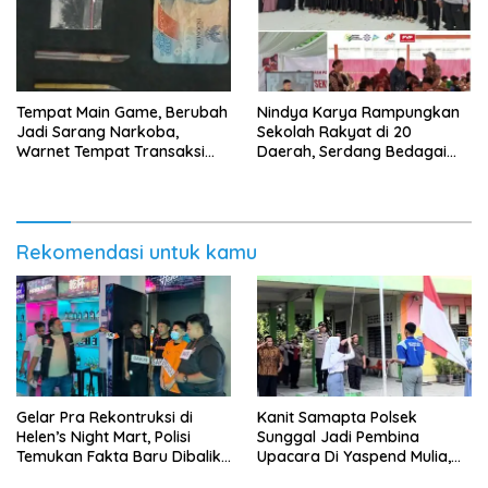
Tempat Main Game, Berubah
Nindya Karya Rampungkan
Jadi Sarang Narkoba,
Sekolah Rakyat di 20
Warnet Tempat Transaksi
Daerah, Serdang Bedagai
Narkoba Disergap Polisi di
Jadi Percontohan Nasional
Jalan Flamboyan Raya
Rekomendasi untuk kamu
Gelar Pra Rekontruksi di
Kanit Samapta Polsek
Helen’s Night Mart, Polisi
Sunggal Jadi Pembina
Temukan Fakta Baru Dibalik
Upacara Di Yaspend Mulia,
Peredaran Vape Narkoba
Menolak Aksi Gank Motor,