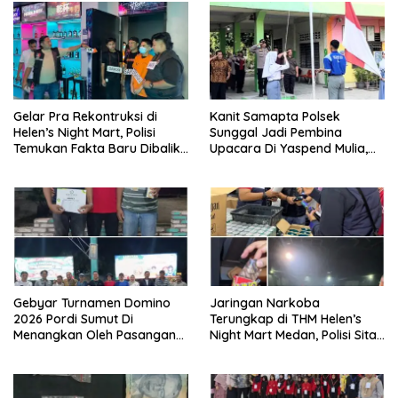
Gelar Pra Rekontruksi di
Kanit Samapta Polsek
Helen’s Night Mart, Polisi
Sunggal Jadi Pembina
Temukan Fakta Baru Dibalik
Upacara Di Yaspend Mulia,
Peredaran Vape Narkoba
Menolak Aksi Gank Motor,
Tawuran Dan
Penyalahgunaan Narkoba
Gebyar Turnamen Domino
Jaringan Narkoba
2026 Pordi Sumut Di
Terungkap di THM Helen’s
Menangkan Oleh Pasangan
Night Mart Medan, Polisi Sita
Sudriman/Erianto Asal
Sejumlah Narkoba Pod Getar
Medan
dan Ringkus Pengedar