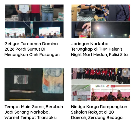
Tawuran Dan
Penyalahgunaan Narkoba
Gebyar Turnamen Domino
Jaringan Narkoba
2026 Pordi Sumut Di
Terungkap di THM Helen’s
Menangkan Oleh Pasangan
Night Mart Medan, Polisi Sita
Sudriman/Erianto Asal
Sejumlah Narkoba Pod Getar
Medan
dan Ringkus Pengedar
Tempat Main Game, Berubah
Nindya Karya Rampungkan
Jadi Sarang Narkoba,
Sekolah Rakyat di 20
Warnet Tempat Transaksi
Daerah, Serdang Bedagai
Narkoba Disergap Polisi di
Jadi Percontohan Nasional
Jalan Flamboyan Raya