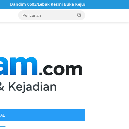
esmi Buka Kejuaraan Karate Antar Dojo INKAI, Jaring Bibit Atl
IAL