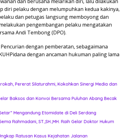
wanan dan berusaha melarikan diri, lalu dilakukan
ap diri pelaku dengan melumpuhkan kedua kakinya,
pelaku dan petugas langsung memboyong dan
t melakukan pengembangan pelaku mengatakan
ersama Andi Tembong (DPO).
a Pencurian dengan pemberatan, sebagaimana
ri KUHPidana dengan ancaman hukuman paling lama
okah, Pererat Silaturahmi, Kokohkan Sinergi Media dan
n Gelar Baksos dan Konvoi Bersama Puluhan Abang Becak
etar” Mengandung Etomidate di Deli Serdang ‎
Gema Rahmadani, ST.,SH.,MH. Raih Gelar Doktor Hukum
 Ungkap Ratusan Kasus Kejahatan Jalanan