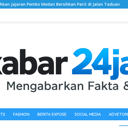
n Bersihkan Parit di Jalan Taduan
Dandim 0603/Lebak R
RTS
FASHION
BERITA EXPOSE
SOCIAL MEDIA
ADVETOR