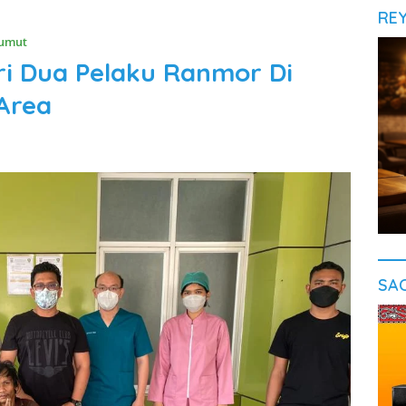
RE
umut
ri Dua Pelaku Ranmor Di
Area
SA