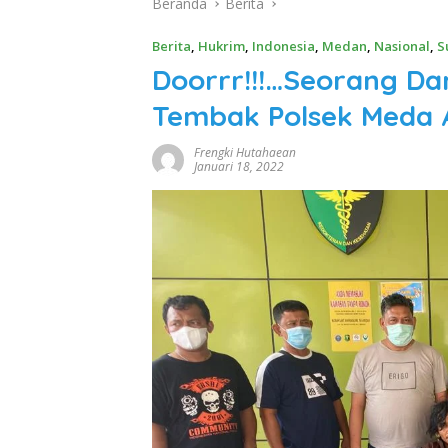
Beranda
Berita
Berita
,
Hukrim
,
Indonesia
,
Medan
,
Nasional
,
S
Doorrr!!!…Seorang Da
Tembak Polsek Meda 
Frengki Hutahaean
Januari 18, 2022