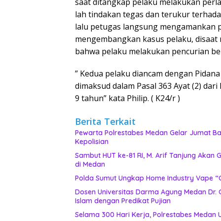
saat ditangkap pelaku melakukan perla
lah tindakan tegas dan terukur terhad
lalu petugas langsung mengamankan 
mengembangkan kasus pelaku, disaa
bahwa pelaku melakukan pencurian b
” Kedua pelaku diancam dengan Pidan
dimaksud dalam Pasal 363 Ayat (2) da
9 tahun” kata Philip. ( K24/r )
Berita Terkait
Pewarta Polrestabes Medan Gelar Jumat Bar
Kepolisian
‎Sambut HUT ke-81 RI, M. Arif Tanjung Aka
di Medan
‎Polda Sumut Ungkap Home Industry Vape “G
Dosen Universitas Darma Agung Medan Dr. 
Islam dengan Predikat Pujian
Selama 300 Hari Kerja, Polrestabes Medan