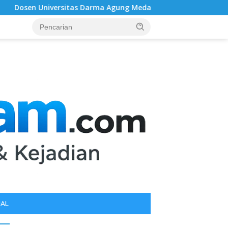
 Darma Agung Medan Dr. Gema Rahmadani, ST.,SH.,MH. Raih Gel
IAL