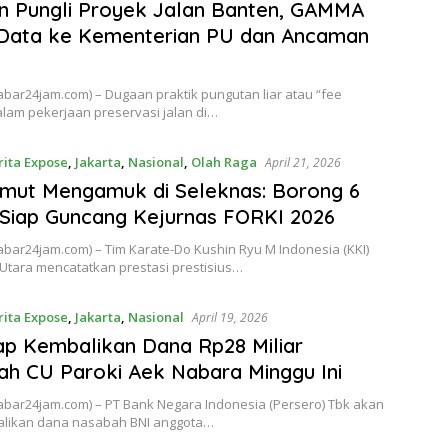
n Pungli Proyek Jalan Banten, GAMMA
Data ke Kementerian PU dan Ancaman
kabar24jam.com) – Dugaan praktik pungutan liar atau “fee
lam pekerjaan preservasi jalan di…
rita Expose
,
Jakarta
,
Nasional
,
Olah Raga
April 21, 2026
mut Mengamuk di Seleknas: Borong 6
Siap Guncang Kejurnas FORKI 2026
kabar24jam.com) – Tim Karate-Do Kushin Ryu M Indonesia (KKI)
Utara mencatatkan prestasi prestisius…
rita Expose
,
Jakarta
,
Nasional
April 19, 2026
ap Kembalikan Dana Rp28 Miliar
h CU Paroki Aek Nabara Minggu Ini
kabar24jam.com) – PT Bank Negara Indonesia (Persero) Tbk akan
ikan dana nasabah BNI anggota…