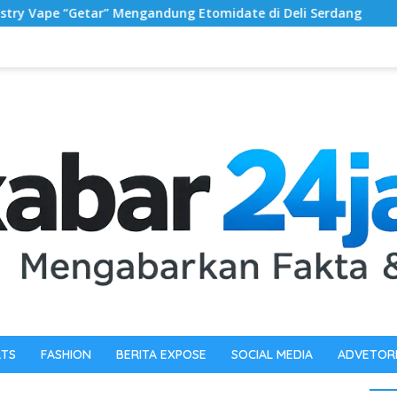
ndung Etomidate di Deli Serdang ‎
Dosen Universitas
RTS
FASHION
BERITA EXPOSE
SOCIAL MEDIA
ADVETOR