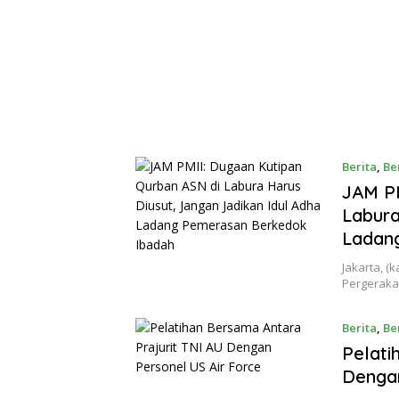
Berita
,
Be
JAM PM
Labura
Ladan
Jakarta, (
Pergeraka
Berita
,
Be
Pelati
Dengan