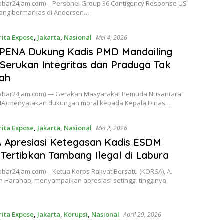
(kabar24jam.com) – Personel Group 36 Contigency Response US
 yang bermarkas di Andersen…
rita Expose
,
Jakarta
,
Nasional
Mei 4, 2026
PENA Dukung Kadis PMD Mandailing
 Serukan Integritas dan Praduga Tak
h ‎
 (kabar24jam.com) — Gerakan Masyarakat Pemuda Nusantara
A) menyatakan dukungan moral kepada Kepala Dinas…
rita Expose
,
Jakarta
,
Nasional
Mei 2, 2026
 Apresiasi Ketegasan Kadis ESDM
Tertibkan Tambang Ilegal di Labura
kabar24jam.com) – Ketua Korps Rakyat Bersatu (KORSA), A.
h Harahap, menyampaikan apresiasi setinggi-tingginya
rita Expose
,
Jakarta
,
Korupsi
,
Nasional
April 29, 2026