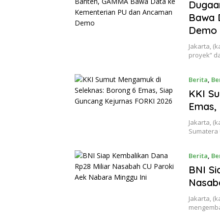
Dugaa
Bawa 
Demo
Jakarta, (
proyek” da
Berita
,
Be
KKI Su
Emas, 
Jakarta, (
Sumatera 
Berita
,
Be
BNI Si
Nasaba
Jakarta, (
mengembal