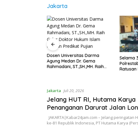
Jakarta
ut Ungkap Home
pe “Getar”
Dosen Universitas Darma
Selama 3
Etomidate di Deli
Agung Medan Dr. Gema
Polrest
Rahmadani, ST.,SH.,MH. Raih
Ratusan 
Gelar Doktor Hukum Islam
Jalanan
dengan Predikat Pujian
Jakarta
Juli 20, 2026
Jelang HUT RI, Hutama Karya
Penanganan Darurat Jalan Lon
Aceh dan Sumatera
JAKARTA|Kabar24jam.com – Jelang peringatan H
ke-81 Republik Indonesia, PT Hutama Karya (Per