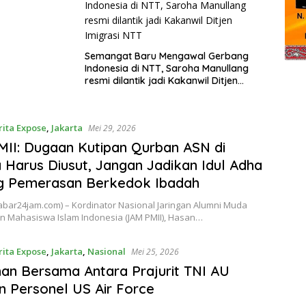
Semangat Baru Mengawal Gerbang
Indonesia di NTT, Saroha Manullang
resmi dilantik jadi Kakanwil Ditjen
Imigrasi NTT
rita Expose
,
Jakarta
Mei 29, 2026
II: Dugaan Kutipan Qurban ASN di
 Harus Diusut, Jangan Jadikan Idul Adha
g Pemerasan Berkedok Ibadah
kabar24jam.com) – Kordinator Nasional Jaringan Alumni Muda
n Mahasiswa Islam Indonesia (JAM PMII), Hasan…
rita Expose
,
Jakarta
,
Nasional
Mei 25, 2026
han Bersama Antara Prajurit TNI AU
 Personel US Air Force