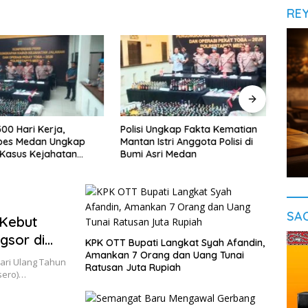
RE
00 Hari Kerja,
Polisi Ungkap Fakta Kematian
Gelar
abes Medan Ungkap
Mantan Istri Anggota Polisi di
Helen
Kasus Kejahatan
Bumi Asri Medan
Temuk
Pere
SA
 Kebut
gsor di
‎KPK OTT Bupati Langkat Syah Afandin,
Amankan 7 Orang dan Uang Tunai
ari Ulang Tahun
Ratusan Juta Rupiah
sero)…