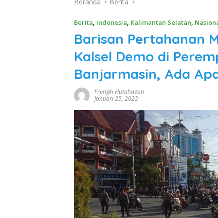
Beranda
Berita
Berita
,
Indonesia
,
Kalimantan Selatan
,
Nasion
Barisan Pertahanan 
Kalsel Demo di Perem
Banjarmasin, Ada Ap
Frengki Hutahaean
Januari 25, 2022