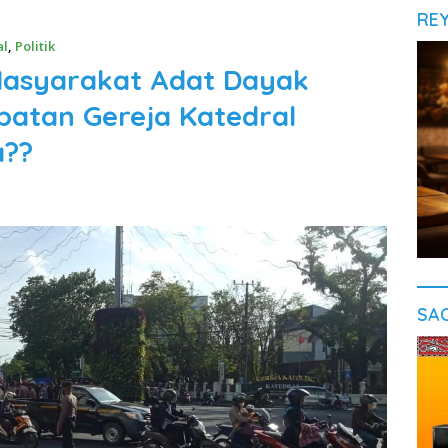
RE
al
,
Politik
Masyarakat Adat Dayak
patan Gereja Katedral
a??
SA