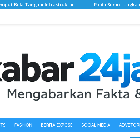
truktur
‎Polda Sumut Ungkap Home Industry Vape “Geta
RTS
FASHION
BERITA EXPOSE
SOCIAL MEDIA
ADVETOR