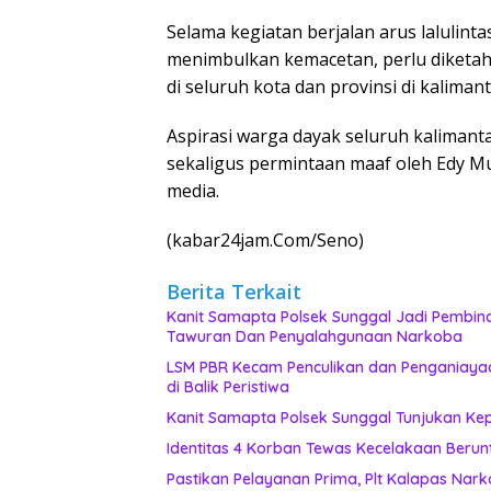
Selama kegiatan berjalan arus lalulint
menimbulkan kemacetan, perlu diketahu
di seluruh kota dan provinsi di kalimant
Aspirasi warga dayak seluruh kaliman
sekaligus permintaan maaf oleh Edy Mul
media.
(kabar24jam.Com/Seno)
Berita Terkait
Kanit Samapta Polsek Sunggal Jadi Pembina
Tawuran Dan Penyalahgunaan Narkoba
LSM PBR Kecam Penculikan dan Penganiayaa
di Balik Peristiwa
Kanit Samapta Polsek Sunggal Tunjukan Kep
Identitas 4 Korban Tewas Kecelakaan Berunt
Pastikan Pelayanan Prima, Plt Kalapas Nar