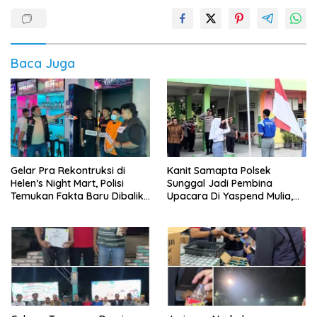
Baca Juga
Gelar Pra Rekontruksi di
Kanit Samapta Polsek
Helen’s Night Mart, Polisi
Sunggal Jadi Pembina
Temukan Fakta Baru Dibalik
Upacara Di Yaspend Mulia,
Peredaran Vape Narkoba
Menolak Aksi Gank Motor,
Tawuran Dan
Penyalahgunaan Narkoba