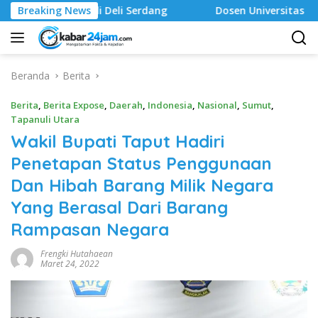
Langsung
 Deli Serdang ‎
Breaking News
Dosen Universitas Darma Agung Medan 
ke
konten
Beranda
Berita
Berita
,
Berita Expose
,
Daerah
,
Indonesia
,
Nasional
,
Sumut
,
Tapanuli Utara
Wakil Bupati Taput Hadiri
Penetapan Status Penggunaan
Dan Hibah Barang Milik Negara
Yang Berasal Dari Barang
Rampasan Negara
Frengki Hutahaean
Maret 24, 2022