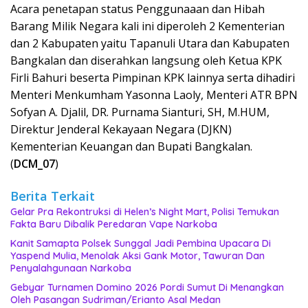
Acara penetapan status Penggunaaan dan Hibah
Barang Milik Negara kali ini diperoleh 2 Kementerian
dan 2 Kabupaten yaitu Tapanuli Utara dan Kabupaten
Bangkalan dan diserahkan langsung oleh Ketua KPK
Firli Bahuri beserta Pimpinan KPK lainnya serta dihadiri
Menteri Menkumham Yasonna Laoly, Menteri ATR BPN
Sofyan A. Djalil, DR. Purnama Sianturi, SH, M.HUM,
Direktur Jenderal Kekayaan Negara (DJKN)
Kementerian Keuangan dan Bupati Bangkalan.
(
DCM_07
)
Berita Terkait
Gelar Pra Rekontruksi di Helen’s Night Mart, Polisi Temukan
Fakta Baru Dibalik Peredaran Vape Narkoba
Kanit Samapta Polsek Sunggal Jadi Pembina Upacara Di
Yaspend Mulia, Menolak Aksi Gank Motor, Tawuran Dan
Penyalahgunaan Narkoba
Gebyar Turnamen Domino 2026 Pordi Sumut Di Menangkan
Oleh Pasangan Sudriman/Erianto Asal Medan