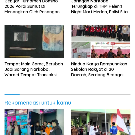
Gebyar Turnamen Domino
Jaringan Narkoba
2026 Pordi Sumut Di
Terungkap di THM Helen’s
Menangkan Oleh Pasangan
Night Mart Medan, Polisi Sita
Sudriman/Erianto Asal
Sejumlah Narkoba Pod Getar
Medan
dan Ringkus Pengedar
Tempat Main Game, Berubah
Nindya Karya Rampungkan
Jadi Sarang Narkoba,
Sekolah Rakyat di 20
Warnet Tempat Transaksi
Daerah, Serdang Bedagai
Narkoba Disergap Polisi di
Jadi Percontohan Nasional
Jalan Flamboyan Raya
Rekomendasi untuk kamu