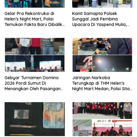
Gelar Pra Rekontruksi di
Kanit Samapta Polsek
Helen’s Night Mart, Polisi
Sunggal Jadi Pembina
Temukan Fakta Baru Dibalik
Upacara Di Yaspend Mulia,
Peredaran Vape Narkoba
Menolak Aksi Gank Motor,
Tawuran Dan
Penyalahgunaan Narkoba
Gebyar Turnamen Domino
Jaringan Narkoba
2026 Pordi Sumut Di
Terungkap di THM Helen’s
Menangkan Oleh Pasangan
Night Mart Medan, Polisi Sita
Sudriman/Erianto Asal
Sejumlah Narkoba Pod Getar
Medan
dan Ringkus Pengedar