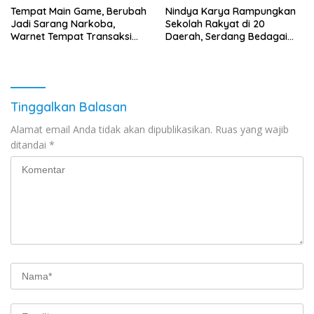
Tempat Main Game, Berubah
Nindya Karya Rampungkan
Jadi Sarang Narkoba,
Sekolah Rakyat di 20
Warnet Tempat Transaksi
Daerah, Serdang Bedagai
Narkoba Disergap Polisi di
Jadi Percontohan Nasional
Jalan Flamboyan Raya
Tinggalkan Balasan
Alamat email Anda tidak akan dipublikasikan.
Ruas yang wajib
ditandai
*