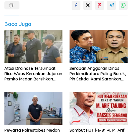
Baca Juga
Atasi Drainase Tersumbat,
Serapan Anggaran Dinas
Rico Waas Kerahkan Jajaran
Perkimcikataru Paling Buruk,
Pemko Medan Bersihkan
Plh Sekda: Kami Sarankan
Parit di Jalan Taduan
Dievaluasi
Pewarta Polrestabes Medan
‎Sambut HUT ke-81 RI, M. Arif