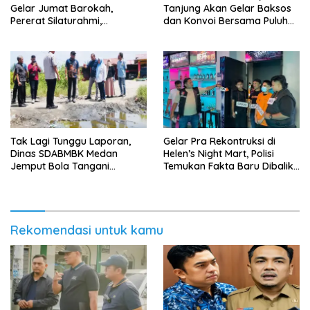
Gelar Jumat Barokah,
Tanjung Akan Gelar Baksos
Pererat Silaturahmi,
dan Konvoi Bersama Puluhan
Kokohkan Sinergi Media dan
Abang Becak di Medan
Kepolisian
Tak Lagi Tunggu Laporan,
Gelar Pra Rekontruksi di
Dinas SDABMBK Medan
Helen’s Night Mart, Polisi
Jemput Bola Tangani
Temukan Fakta Baru Dibalik
Infrastruktur
Peredaran Vape Narkoba
Rekomendasi untuk kamu