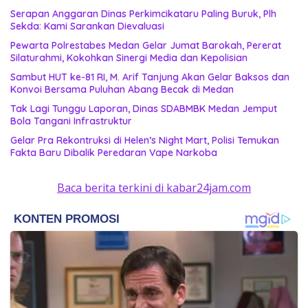
Serapan Anggaran Dinas Perkimcikataru Paling Buruk, Plh
Sekda: Kami Sarankan Dievaluasi
Pewarta Polrestabes Medan Gelar Jumat Barokah, Pererat
Silaturahmi, Kokohkan Sinergi Media dan Kepolisian
‎Sambut HUT ke-81 RI, M. Arif Tanjung Akan Gelar Baksos dan
Konvoi Bersama Puluhan Abang Becak di Medan
Tak Lagi Tunggu Laporan, Dinas SDABMBK Medan Jemput
Bola Tangani Infrastruktur
Gelar Pra Rekontruksi di Helen’s Night Mart, Polisi Temukan
Fakta Baru Dibalik Peredaran Vape Narkoba
Baca berita terkini di kabar24jam.com