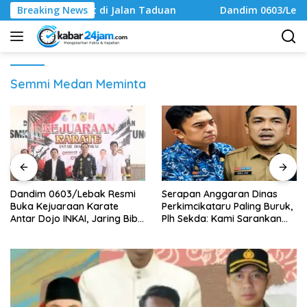
Langsung
Parit di Jalan Taduan
Breaking News
Dandim 0603/Lebak Resmi Buka Ke
ke
konten
Semmi Medan Meminta
Dandim 0603/Lebak Resmi
Serapan Anggaran Dinas
Buka Kejuaraan Karate
Perkimcikataru Paling Buruk,
Antar Dojo INKAI, Jaring Bibit
Plh Sekda: Kami Sarankan
Atlet Potensial Sambut HUT
Dievaluasi
ke-81 RI