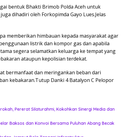
agai bentuk Bhakti Brimob Polda Aceh untuk
juga dihadiri oleh Forkopimda Gayo Lues.Jelas
 lupa memberikan himbauan kepada masyarakat agar
 penggunaan listrik dan kompor gas dan apabila
 utama segera selamatkan keluarga ke tempat yang
akaran ataupun kepolisian terdekat.
pat bermanfaat dan meringankan beban dari
rban kebakaran.Tutup Danki 4 Batalyon C Pelopor
okah, Pererat Silaturahmi, Kokohkan Sinergi Media dan
n Gelar Baksos dan Konvoi Bersama Puluhan Abang Becak