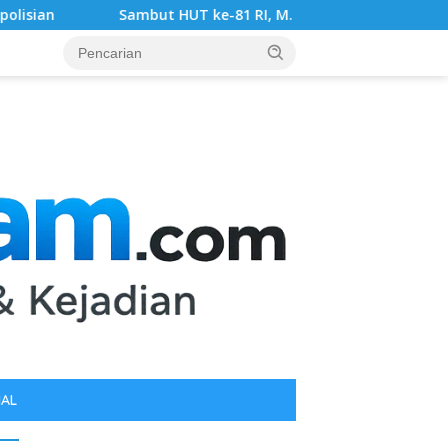
T ke-81 RI, M. Arif Tanjung Akan Gelar Baksos dan Konvoi Ber
IAL