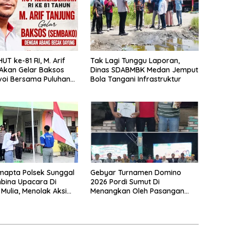
UT ke-81 RI, M. Arif
Tak Lagi Tunggu Laporan,
Akan Gelar Baksos
Dinas SDABMBK Medan Jemput
voi Bersama Puluhan
Bola Tangani Infrastruktur
ecak di Medan
mapta Polsek Sunggal
Gebyar Turnamen Domino
bina Upacara Di
2026 Pordi Sumut Di
Mulia, Menolak Aksi
Menangkan Oleh Pasangan
tor, Tawuran Dan
Sudriman/Erianto Asal Medan
hgunaan Narkoba