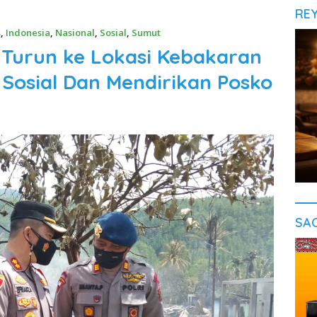
RE
s
,
Indonesia
,
Nasional
,
Sosial
,
Sumut
Turun ke Lokasi Kebakaran
Sosial Dan Mendirikan Posko
SA