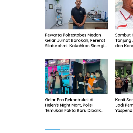
Pewarta Polrestabes Medan
‎Sambut H
Gelar Jumat Barokah, Pererat
Tanjung 
Silaturahmi, Kokohkan Sinergi
dan Kon
Media dan Kepolisian
Abang B
Gelar Pra Rekontruksi di
Kanit Sa
Helen’s Night Mart, Polisi
Jadi Pem
Temukan Fakta Baru Dibalik
Yaspend 
Peredaran Vape Narkoba
Gank Mo
Penyala