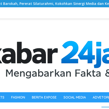
hmi, Kokohkan Sinergi Media dan Kepolisian
‎Sambut HU
RTS
FASHION
BERITA EXPOSE
SOCIAL MEDIA
ADVETOR