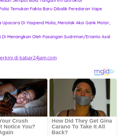
k Lagi Tunggu Laporan, Dinas SDABMBK Medan Jemput Bola Tangani Infrastruktur
, Polisi Temukan Fakta Baru Dibalik Peredaran Vape
 Upacara Di Yaspend Mulia, Menolak Aksi Gank Motor,
 Di Menangkan Oleh Pasangan Sudriman/Erianto Asal
terkini di kabar24jam.com