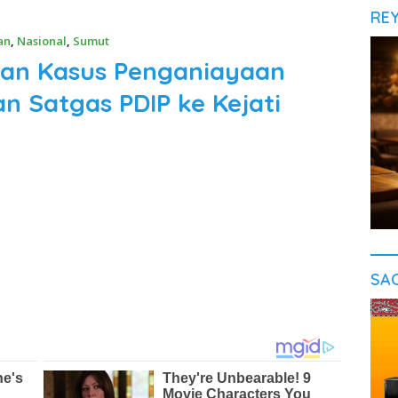
RE
an
,
Nasional
,
Sumut
an Kasus Penganiayaan
n Satgas PDIP ke Kejati
SA