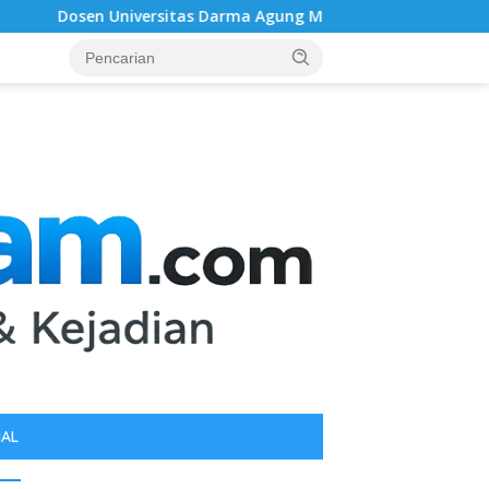
itas Darma Agung Medan Dr. Gema Rahmadani, ST.,SH.,MH. Raih
IAL