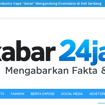
Mengandung Etomidate di Deli Serdang ‎
Dosen Univers
RTS
FASHION
BERITA EXPOSE
SOCIAL MEDIA
ADVETOR