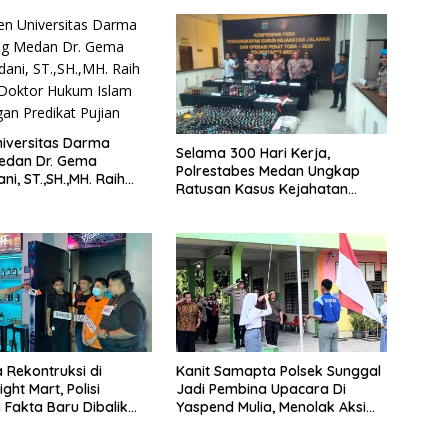
iversitas Darma
Selama 300 Hari Kerja,
edan Dr. Gema
Polrestabes Medan Ungkap
i, ST.,SH.,MH. Raih
Ratusan Kasus Kejahatan
ktor Hukum Islam
Jalanan
redikat Pujian
a Rekontruksi di
Kanit Samapta Polsek Sunggal
ight Mart, Polisi
Jadi Pembina Upacara Di
Fakta Baru Dibalik
Yaspend Mulia, Menolak Aksi
an Vape Narkoba
Gank Motor, Tawuran Dan
Penyalahgunaan Narkoba