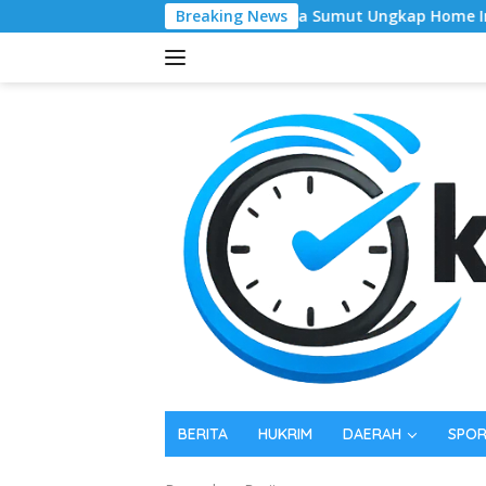
Langsung
‎Polda Sumut Ungkap Home Industry Vape “Getar” 
Breaking News
ke
konten
BERITA
HUKRIM
DAERAH
SPO