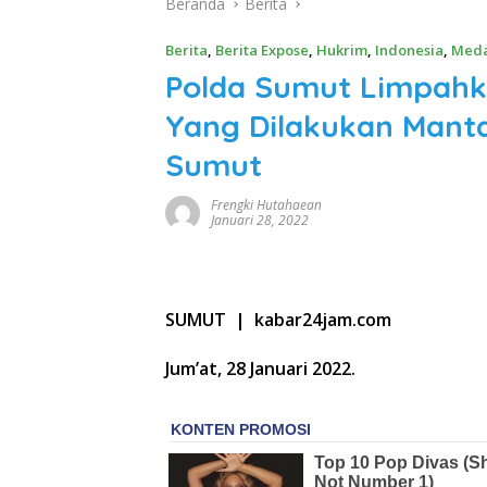
Beranda
Berita
Berita
,
Berita Expose
,
Hukrim
,
Indonesia
,
Med
Polda Sumut Limpahk
Yang Dilakukan Manta
Sumut
Frengki Hutahaean
Januari 28, 2022
SUMUT | kabar24jam.com
Jum’at, 28 Januari 2022.