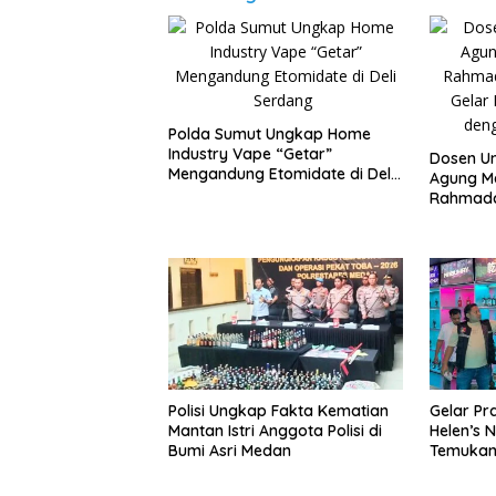
‎Polda Sumut Ungkap Home
Industry Vape “Getar”
Dosen Un
Mengandung Etomidate di Deli
Agung M
Serdang ‎
Rahmadan
Gelar Do
dengan P
Polisi Ungkap Fakta Kematian
Gelar Pr
Mantan Istri Anggota Polisi di
Helen’s N
Bumi Asri Medan
Temukan 
Peredar