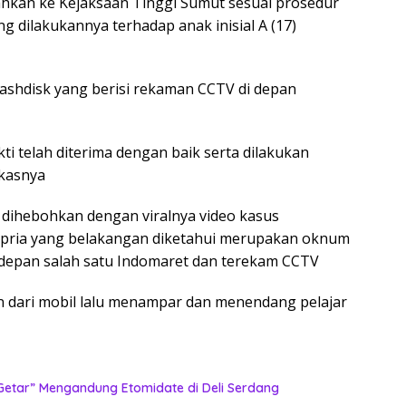
hkan ke Kejaksaan Tinggi Sumut sesuai prosedur
ng dilakukannya terhadap anak inisial A (17)
lashdisk yang berisi rekaman CCTV di depan
i telah diterima dengan baik serta dilakukan
kasnya
 dihebohkan dengan viralnya video kasus
 pria yang belakangan diketahui merupakan oknum
idepan salah satu Indomaret dan terekam CCTV
run dari mobil lalu menampar dan menendang pelajar
etar” Mengandung Etomidate di Deli Serdang ‎