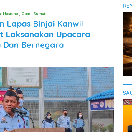
RE
a
,
Nasional
,
Opini
,
Sumut
 Lapas Binjai Kanwil
 Laksanakan Upacara
 Dan Bernegara
SA