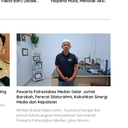
Fakta Baru Dibalik
Yaspend Mulia, Menolak Aksi
an Vape Narkoba
Gank Motor, Tawuran Dan
Penyalahgunaan Narkoba
ling
Pewarta Polrestabes Medan Gelar Jumat
Barokah, Pererat Silaturahmi, Kokohkan Sinergi
Media dan Kepolisian
ota
Medan (kabar24jam.com) – Suasana hangat dan
penuh kekeluargaan menyelimuti Sekretariat
Pewarta Polrestabes Medan, Jalan Bromo,…