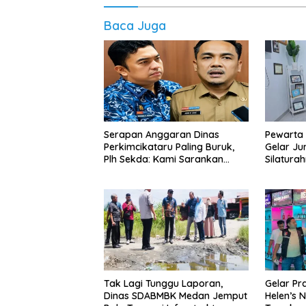
Baca Juga
Serapan Anggaran Dinas
Pewarta 
Perkimcikataru Paling Buruk,
Gelar Ju
Plh Sekda: Kami Sarankan
Silatura
Dievaluasi
Media da
Tak Lagi Tunggu Laporan,
Gelar Pr
Dinas SDABMBK Medan Jemput
Helen’s N