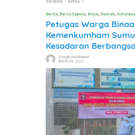
Beranda
Berita
Berita
,
Berita Expose
,
Binjai
,
Daerah
,
Indonesi
Petugas Warga Binaan
Kemenkumham Sumut
Kesadaran Berbangsa
Frengki Hutahaean
Maret 29, 2022