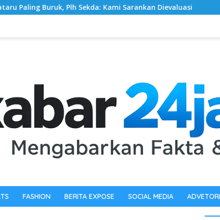
kda: Kami Sarankan Dievaluasi
Pewarta Polrestabes Med
RTS
FASHION
BERITA EXPOSE
SOCIAL MEDIA
ADVETOR