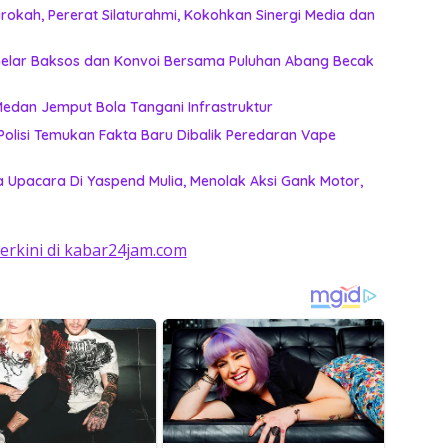
okah, Pererat Silaturahmi, Kokohkan Sinergi Media dan
n Gelar Baksos dan Konvoi Bersama Puluhan Abang Becak
k Lagi Tunggu Laporan, Dinas SDABMBK Medan Jemput Bola Tangani Infrastruktur
, Polisi Temukan Fakta Baru Dibalik Peredaran Vape
 Upacara Di Yaspend Mulia, Menolak Aksi Gank Motor,
terkini di kabar24jam.com