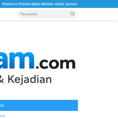
an Gelar Jumat Barokah, Pererat Silaturahmi, Kokohkan Sinerg
IAL