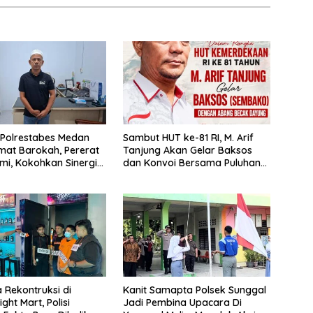
Polrestabes Medan
‎Sambut HUT ke-81 RI, M. Arif
mat Barokah, Pererat
Tanjung Akan Gelar Baksos
hmi, Kokohkan Sinergi
dan Konvoi Bersama Puluhan
n Kepolisian
Abang Becak di Medan
a Rekontruksi di
Kanit Samapta Polsek Sunggal
ight Mart, Polisi
Jadi Pembina Upacara Di