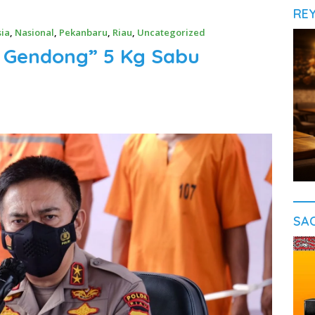
RE
ia
,
Nasional
,
Pekanbaru
,
Riau
,
Uncategorized
g Gendong” 5 Kg Sabu
SA