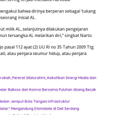
 mengakui bahwa dirinya berperan sebagai ‘tukang
eorang inisial AL.
 milik AL, selanjutnya dilakukan pengejaran
un tersangka AL melarikan diri,” singkat Narto.
 jo pasal 112 ayat (2) UU RI no 35 Tahun 2009 Ttg
i, atau penjara seumur hidup, atau penjara
okah, Pererat Silaturahmi, Kokohkan Sinergi Media dan
n Gelar Baksos dan Konvoi Bersama Puluhan Abang Becak
k Lagi Tunggu Laporan, Dinas SDABMBK Medan Jemput Bola Tangani Infrastruktur
etar” Mengandung Etomidate di Deli Serdang ‎