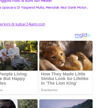
nggota Polisi di Bumi Asri Medan
 Upacara Di Yaspend Mulia, Menolak Aksi Gank Motor,
terkini di kabar24jam.com