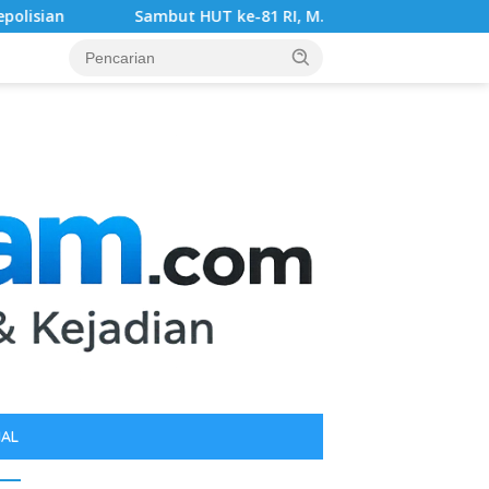
UT ke-81 RI, M. Arif Tanjung Akan Gelar Baksos dan Konvoi B
IAL