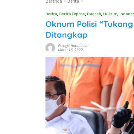
Beranda
Berita
Berita
,
Berita Expose
,
Daerah
,
Hukrim
,
Indones
Oknum Polisi “Tukan
Ditangkap
Frengki Hutahaean
Maret 16, 2022