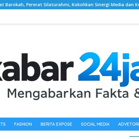
ahmi, Kokohkan Sinergi Media dan Kepolisian
‎Sambut H
RTS
FASHION
BERITA EXPOSE
SOCIAL MEDIA
ADVETOR