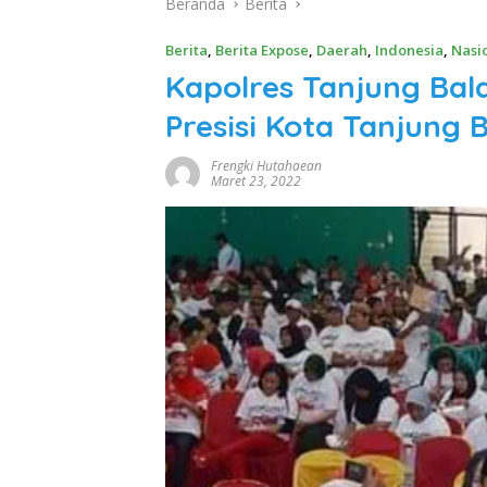
Beranda
Berita
Berita
,
Berita Expose
,
Daerah
,
Indonesia
,
Nasi
Kapolres Tanjung Bal
Presisi Kota Tanjung B
Frengki Hutahaean
Maret 23, 2022