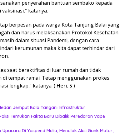
laksanakan penyerahan bantuan sembako kepada
 vaksinasi,” katanya.
etap berpesan pada warga Kota Tanjung Balai yang
engah dan harus melaksanakan Protokol Kesehatan
 masih dalam situasi Pandemi, dengan cara
ndari kerumunan maka kita dapat terhindar dari
ron.
 saat beraktifitas di luar rumah dan tidak
di tempat ramai. Tetap menggunakan prokes
asi lengkap,” katanya. (
Heri. S
)
k Lagi Tunggu Laporan, Dinas SDABMBK Medan Jemput Bola Tangani Infrastruktur
, Polisi Temukan Fakta Baru Dibalik Peredaran Vape
 Upacara Di Yaspend Mulia, Menolak Aksi Gank Motor,