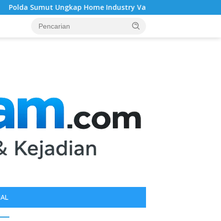
me Industry Vape “Getar” Mengandung Etomidate di Deli Serda
IAL