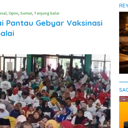
RE
onal
,
Opini
,
Sumut
,
Tanjung balai
ai Pantau Gebyar Vaksinasi
alai
SA