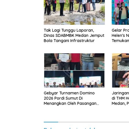
Tak Lagi Tunggu Laporan,
Gelar Pr
Dinas SDABMBK Medan Jemput
Helen’s N
Bola Tangani Infrastruktur
Temukan 
Peredar
Gebyar Turnamen Domino
Jaringa
2026 Pordi Sumut Di
di THM H
Menangkan Oleh Pasangan
Medan, Po
Sudriman/Erianto Asal Medan
Narkoba
Ringkus