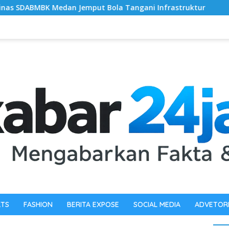
ut Bola Tangani Infrastruktur
‎Polda Sumut Ungkap Ho
RTS
FASHION
BERITA EXPOSE
SOCIAL MEDIA
ADVETOR