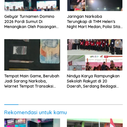
Gebyar Turnamen Domino
Jaringan Narkoba
2026 Pordi Sumut Di
Terungkap di THM Helen’s
Menangkan Oleh Pasangan
Night Mart Medan, Polisi Sita
Sudriman/Erianto Asal
Sejumlah Narkoba Pod Getar
Medan
dan Ringkus Pengedar
Tempat Main Game, Berubah
Nindya Karya Rampungkan
Jadi Sarang Narkoba,
Sekolah Rakyat di 20
Warnet Tempat Transaksi
Daerah, Serdang Bedagai
Narkoba Disergap Polisi di
Jadi Percontohan Nasional
Jalan Flamboyan Raya
Rekomendasi untuk kamu