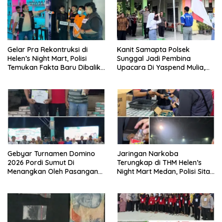
Gelar Pra Rekontruksi di
Kanit Samapta Polsek
Helen’s Night Mart, Polisi
Sunggal Jadi Pembina
Temukan Fakta Baru Dibalik
Upacara Di Yaspend Mulia,
Peredaran Vape Narkoba
Menolak Aksi Gank Motor,
Tawuran Dan
Penyalahgunaan Narkoba
Gebyar Turnamen Domino
Jaringan Narkoba
2026 Pordi Sumut Di
Terungkap di THM Helen’s
Menangkan Oleh Pasangan
Night Mart Medan, Polisi Sita
Sudriman/Erianto Asal
Sejumlah Narkoba Pod Getar
Medan
dan Ringkus Pengedar