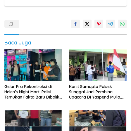
Baca Juga
Gelar Pra Rekontruksi di
Kanit Samapta Polsek
Helen’s Night Mart, Polisi
Sunggal Jadi Pembina
Temukan Fakta Baru Dibalik
Upacara Di Yaspend Mulia,
Peredaran Vape Narkoba
Menolak Aksi Gank Motor,
Tawuran Dan
Penyalahgunaan Narkoba