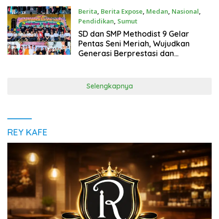
Berita
,
Berita Expose
,
Medan
,
Nasional
,
Pendidikan
,
Sumut
Juni 21, 2026
SD dan SMP Methodist 9 Gelar
Pentas Seni Meriah, Wujudkan
Generasi Berprestasi dan
Berkarakter
Selengkapnya
REY KAFE