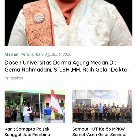
Medan
,
Pendidikan
Agustus 5, 2026
Dosen Universitas Darma Agung Medan Dr.
Gema Rahmadani, ST.,SH.,MH. Raih Gelar Doktor
Hukum Islam dengan Predikat Pujian
Pendidikan
Kanit Samapta Polsek
Sambut HUT Ke-56 MPKW
Sunggal Jadi Pembina
Sumut-Aceh Gelar Seminar