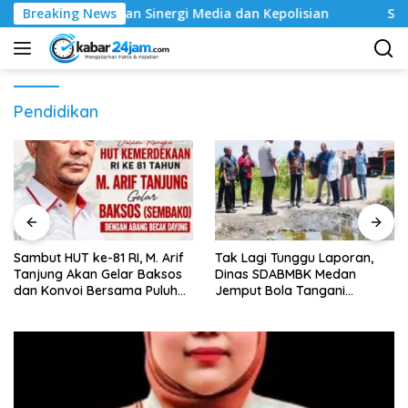
Langsung
ohkan Sinergi Media dan Kepolisian
Breaking News
‎Sambut HUT ke-81 
ke
konten
Pendidikan
‎Sambut HUT ke-81 RI, M. Arif
Tak Lagi Tunggu Laporan,
Tanjung Akan Gelar Baksos
Dinas SDABMBK Medan
dan Konvoi Bersama Puluhan
Jemput Bola Tangani
Abang Becak di Medan
Infrastruktur