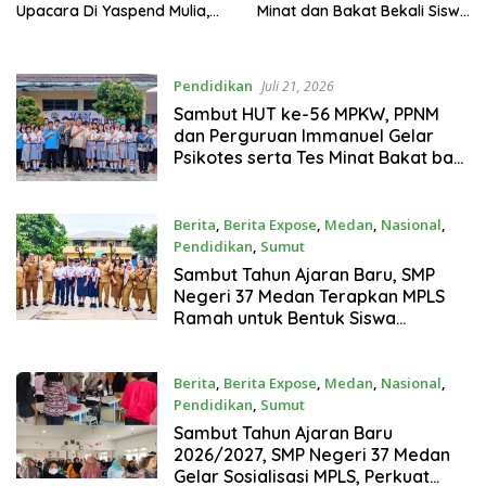
Upacara Di Yaspend Mulia,
Minat dan Bakat Bekali Siswa
Menolak Aksi Gank Motor,
Menentukan Masa Depan
Tawuran Dan
Penyalahgunaan Narkoba
Pendidikan
Juli 21, 2026
‎Sambut HUT ke-56 MPKW, PPNM
dan Perguruan Immanuel Gelar
Psikotes serta Tes Minat Bakat bagi
Siswa Kelas XII
Berita
,
Berita Expose
,
Medan
,
Nasional
,
Pendidikan
,
Sumut
Juli 13, 2026
Sambut Tahun Ajaran Baru, SMP
Negeri 37 Medan Terapkan MPLS
Ramah untuk Bentuk Siswa
Berprestasi dan Berkarakter
Berita
,
Berita Expose
,
Medan
,
Nasional
,
Pendidikan
,
Sumut
Juli 6, 2026
‎Sambut Tahun Ajaran Baru
2026/2027, SMP Negeri 37 Medan
Gelar Sosialisasi MPLS, Perkuat