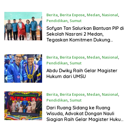
Sinergi Sekolah dan Orang Tua
Berita
,
Berita Expose
,
Medan
,
Nasional
,
Pendidikan
,
Sumut
Juni 24, 2026
Sofyan Tan Salurkan Bantuan PIP di
Sekolah Nasrani 2 Medan,
Tegaskan Komitmen Dukung
Pendidikan Anak Bangsa
Berita
,
Berita Expose
,
Medan
,
Nasional
,
Pendidikan
,
Sumut
Juni 23, 2026
Abdu Dwiky Raih Gelar Magister
Hukum dari UMSU ‎
Berita
,
Berita Expose
,
Medan
,
Nasional
,
Pendidikan
,
Sumut
Juni 23, 2026
Dari Ruang Sidang ke Ruang
Wisuda, Advokat Dongan Nauli
Siagian Raih Gelar Magister Hukum
di UMSU