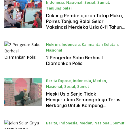
Indonesia
,
Nasional
,
Sosial
,
Sumut
,
Tanjung balai
Januari 16, 2022
Dukung Pembelajaran Tatap Muka,
Polres Tanjung Balai Gelar
Vaksinasi Merdeka Usia 6-11 Tahun
Berhadiah Lucky Draw
Hukrim
,
Indonesia
,
Kalimantan Selatan
,
Nasional
Januari 16, 2022
2 Pengedar Sabu Berhasil
Diamankan Polisi
Berita Expose
,
Indonesia
,
Medan
,
Nasional
,
Sosial
,
Sumut
Januari 16, 2022
Meski Usia Senja Tidak
Menyurutkan Semangatnya Terus
Berkarya Untuk Kampung
Sejahtera
Berita
,
Indonesia
,
Medan
,
Nasional
,
Sumut