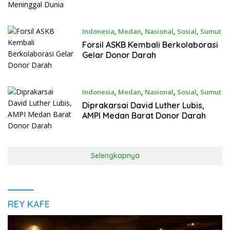
Indonesia
,
Medan
,
Nasional
,
Sosial
,
Sumut
Januari 16, 2022
Forsil ASKB Kembali Berkolaborasi
Gelar Donor Darah
Indonesia
,
Medan
,
Nasional
,
Sosial
,
Sumut
Januari 16, 2022
Diprakarsai David Luther Lubis,
AMPI Medan Barat Donor Darah
Selengkapnya
REY KAFE