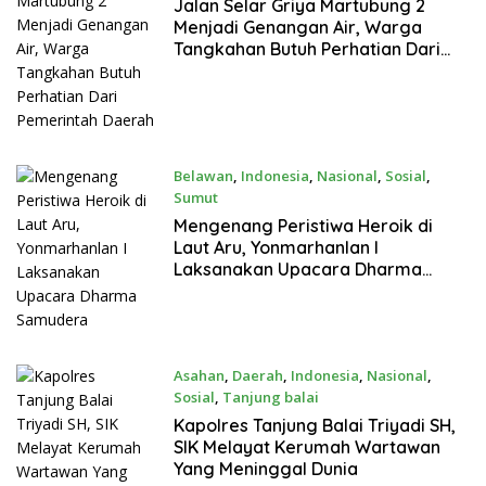
Januari 16, 2022
Jalan Selar Griya Martubung 2
Menjadi Genangan Air, Warga
Tangkahan Butuh Perhatian Dari
Pemerintah Daerah
Belawan
,
Indonesia
,
Nasional
,
Sosial
,
Sumut
Januari 16, 2022
Mengenang Peristiwa Heroik di
Laut Aru, Yonmarhanlan I
Laksanakan Upacara Dharma
Samudera
Asahan
,
Daerah
,
Indonesia
,
Nasional
,
Sosial
,
Tanjung balai
Januari 16, 2022
Kapolres Tanjung Balai Triyadi SH,
SIK Melayat Kerumah Wartawan
Yang Meninggal Dunia