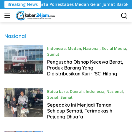
Langsung
Pewarta Polrestabes Medan Gelar Jumat Barokah, Pererat Sila
Breaking News
ke
konten
Nasional
Indonesia
,
Medan
,
Nasional
,
Social Media
,
Sumut
Januari 17, 2022
Pengusaha Olshop Kecewa Berat,
Produk Barang Yang
Didistribusikan Kurir ‘SC’ Hilang
Batua bara
,
Daerah
,
Indonesia
,
Nasional
,
Sosial
,
Sumut
Januari 17, 2022
Sepedaku Ini Menjadi Teman
Sehidup Semati, Terimakasih
Pejuang Dhuafa