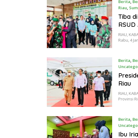
Berita
,
Be
Riau
,
Sum
Januari 4,
Tiba d
RSUD 
RIAU, KABA
Rabu, 4 Ja
Berita
,
Be
Uncatego
Januari 4,
Presid
Riau
RIAU, KAB
Provinsi R
Berita
,
Be
Uncatego
Oktober 2
Ibu Ir