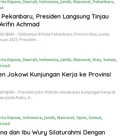
rita Expose
,
Daerah
,
Indonesia
,
Jambi
,
Nasional
,
Pekanbaru
,
ut
 2023
i Pekanbaru, Presiden Langsung Tinjau
Arifin Achmad
R24JAM – Setibanya di Kota Pekanbaru, Provinsi Riau, pada
nuari 2023, Presiden…
rita Expose
,
Daerah
,
Indonesia
,
Jambi
,
Nasional
,
Riau
,
Sumut
,
rized
 2023
en Jokowi Kunjungan Kerja ke Provinsi
AR24JAM – Presiden Joko Widodo melakukan kunjungan kerja di
iau pada Rabu, 4…
rita Expose
,
Indonesia
,
Jambi
,
Nasional
,
Opini
,
Sumut
,
rized
0, 2022
iana dan Ibu Wury Silaturahmi Dengan