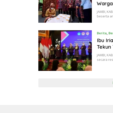
Warga
JAMBI, KAB
beserta a
Berita
,
Be
20, 2022
Ibu Ir
Tekun 
JAMBI, KAB
secara r