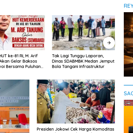
RE
UT ke-81 RI, M. Arif
Tak Lagi Tunggu Laporan,
‎Pol
Akan Gelar Baksos
Dinas SDABMBK Medan Jemput
Indus
voi Bersama Puluhan
Bola Tangani Infrastruktur
Menga
ecak di Medan
Serda
SA
Presiden Jokowi Cek Harga Komoditas