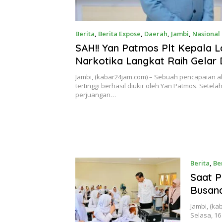
Berita
,
Berita Expose
,
Daerah
,
Jambi
,
Nasional
SAH!! Yan Patmos Plt Kepala 
Narkotika Langkat Raih Gelar
Ilmu Hukum
Jambi, (kabar24jam.com) – Sebuah pencapaian 
tertinggi berhasil diukir oleh Yan Patmos. Setela
perjuangan…
Berita
,
Be
Saat P
Busan
Jambi, (ka
Selasa, 16