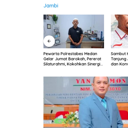
Jambi
ggaran Dinas
Pewarta Polrestabes Medan
‎Sambut H
ru Paling Buruk,
Gelar Jumat Barokah, Pererat
Tanjung 
Kami Sarankan
Silaturahmi, Kokohkan Sinergi
dan Kon
Media dan Kepolisian
Abang B