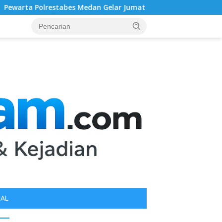
dan Gelar Jumat Barokah, Pererat Silaturahmi, Kokohkan Sinerg
IAL