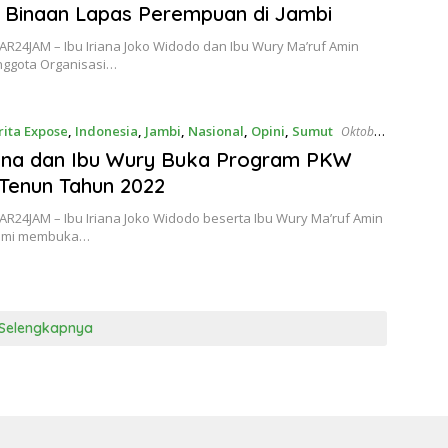
 Binaan Lapas Perempuan di Jambi
AR24JAM – Ibu Iriana Joko Widodo dan Ibu Wury Ma’ruf Amin
nggota Organisasi…
rita Expose
,
Indonesia
,
Jambi
,
Nasional
,
Opini
,
Sumut
Oktober
iana dan Ibu Wury Buka Program PKW
Tenun Tahun 2022
AR24JAM – Ibu Iriana Joko Widodo beserta Ibu Wury Ma’ruf Amin
esmi membuka…
Selengkapnya