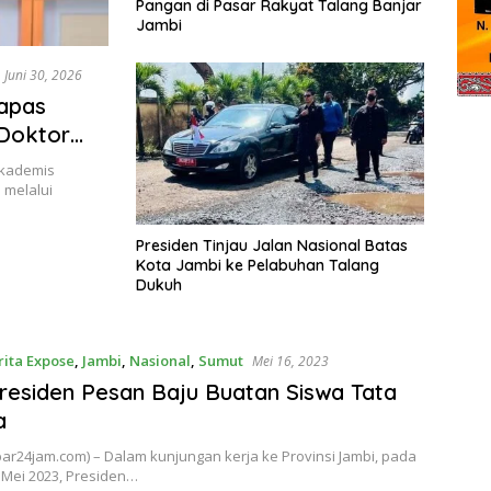
Pangan di Pasar Rakyat Talang Banjar
Jambi
Juni 30, 2026
Lapas
 Doktor
akademis
h melalui
Presiden Tinjau Jalan Nasional Batas
Kota Jambi ke Pelabuhan Talang
Dukuh
rita Expose
,
Jambi
,
Nasional
,
Sumut
Mei 16, 2023
residen Pesan Baju Buatan Siswa Tata
a
bar24jam.com) – Dalam kunjungan kerja ke Provinsi Jambi, pada
 Mei 2023, Presiden…