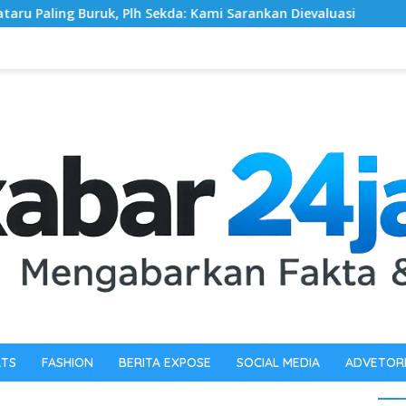
ekda: Kami Sarankan Dievaluasi
Pewarta Polrestabes Me
RTS
FASHION
BERITA EXPOSE
SOCIAL MEDIA
ADVETOR