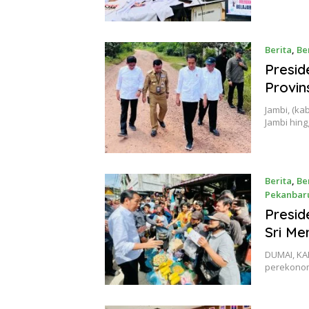
Berita
,
Be
Presid
Provin
Jambi, (ka
Jambi hin
Berita
,
Be
Pekanbar
Januari 5,
Presid
Sri Me
DUMAI, KA
perekonom