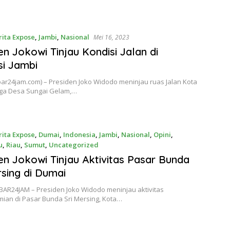
rita Expose
,
Jambi
,
Nasional
Mei 16, 2023
en Jokowi Tinjau Kondisi Jalan di
si Jambi
bar24jam.com) – Presiden Joko Widodo meninjau ruas Jalan Kota
gga Desa Sungai Gelam,…
rita Expose
,
Dumai
,
Indonesia
,
Jambi
,
Nasional
,
Opini
,
u
,
Riau
,
Sumut
,
Uncategorized
 2023
en Jokowi Tinjau Aktivitas Pasar Bunda
rsing di Dumai
BAR24JAM – Presiden Joko Widodo meninjau aktivitas
ian di Pasar Bunda Sri Mersing, Kota…