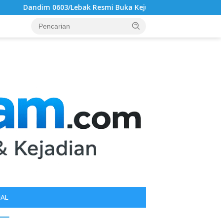
smi Buka Kejuaraan Karate Antar Dojo INKAI, Jaring Bibit Atlet
IAL