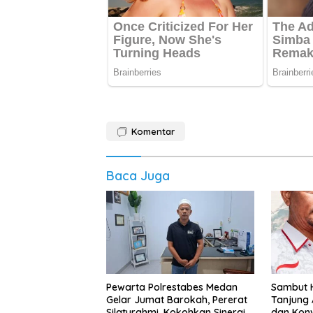
Komentar
Baca Juga
Pewarta Polrestabes Medan
‎Sambut H
Gelar Jumat Barokah, Pererat
Tanjung 
Silaturahmi, Kokohkan Sinergi
dan Kon