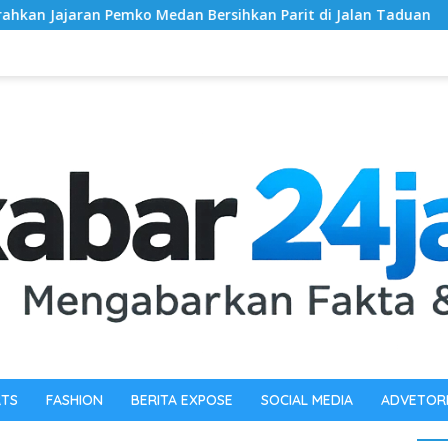
Bersihkan Parit di Jalan Taduan
Dandim 0603/Lebak Re
RTS
FASHION
BERITA EXPOSE
SOCIAL MEDIA
ADVETOR