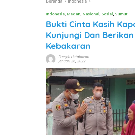
Beranda
Indonesia
Indonesia
,
Medan
,
Nasional
,
Sosial
,
Sumut
Bukti Cinta Kasih Kap
Kunjungi Dan Berika
Kebakaran
Frengki Hutahaean
Januari 26, 2022