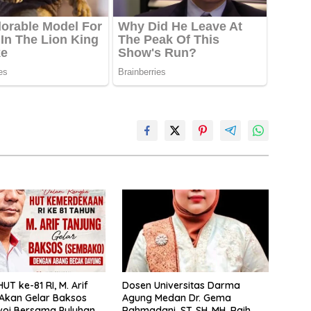
UT ke-81 RI, M. Arif
Dosen Universitas Darma
Akan Gelar Baksos
Agung Medan Dr. Gema
voi Bersama Puluhan
Rahmadani, ST.,SH.,MH. Raih