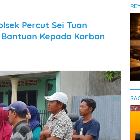
RE
olsek Percut Sei Tuan
n Bantuan Kepada Korban
SA