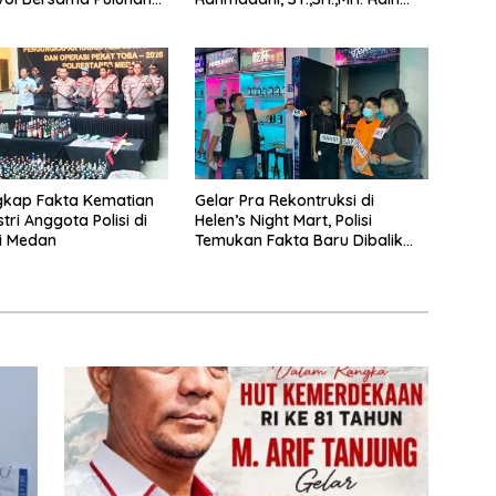
ecak di Medan
Gelar Doktor Hukum Islam
dengan Predikat Pujian
ngkap Fakta Kematian
Gelar Pra Rekontruksi di
tri Anggota Polisi di
Helen’s Night Mart, Polisi
i Medan
Temukan Fakta Baru Dibalik
Peredaran Vape Narkoba