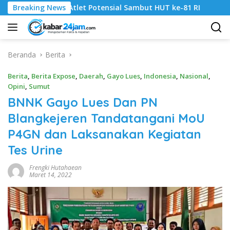
Langsung
tlet Potensial Sambut HUT ke-81 RI
Breaking News
Serapan Anggaran D
ke
konten
Beranda
Berita
Berita
,
Berita Expose
,
Daerah
,
Gayo Lues
,
Indonesia
,
Nasional
,
Opini
,
Sumut
BNNK Gayo Lues Dan PN
Blangkejeren Tandatangani MoU
P4GN dan Laksanakan Kegiatan
Tes Urine
Frengki Hutahaean
Maret 14, 2022