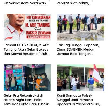
Plh Sekda: Kami Sarankan
Pererat Silaturahmi,
Dievaluasi
Kokohkan Sinergi Media dan
Kepolisian
‎Sambut HUT ke-81 RI, M. Arif
Tak Lagi Tunggu Laporan,
Tanjung Akan Gelar Baksos
Dinas SDABMBK Medan
dan Konvoi Bersama Puluhan
Jemput Bola Tangani
Abang Becak di Medan
Infrastruktur
Gelar Pra Rekontruksi di
Kanit Samapta Polsek
Helen’s Night Mart, Polisi
Sunggal Jadi Pembina
Temukan Fakta Baru Dibalik
Upacara Di Yaspend Mulia,