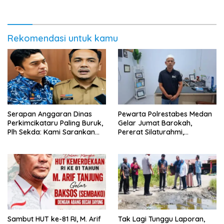
Peredaran Vape Narkoba
Menolak Aksi Gank Motor,
Tawuran Dan
Penyalahgunaan Narkoba
Rekomendasi untuk kamu
Serapan Anggaran Dinas
Pewarta Polrestabes Medan
Perkimcikataru Paling Buruk,
Gelar Jumat Barokah,
Plh Sekda: Kami Sarankan
Pererat Silaturahmi,
Dievaluasi
Kokohkan Sinergi Media dan
Kepolisian
‎Sambut HUT ke-81 RI, M. Arif
Tak Lagi Tunggu Laporan,