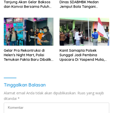
Tanjung Akan Gelar Baksos
Dinas SDABMBK Medan
dan Konvoi Bersama Puluhan
Jemput Bola Tangani
Abang Becak di Medan
Infrastruktur
Gelar Pra Rekontruksi di
Kanit Samapta Polsek
Helen’s Night Mart, Polisi
Sunggal Jadi Pembina
Temukan Fakta Baru Dibalik
Upacara Di Yaspend Mulia,
Peredaran Vape Narkoba
Menolak Aksi Gank Motor,
Tawuran Dan
Penyalahgunaan Narkoba
Tinggalkan Balasan
Alamat email Anda tidak akan dipublikasikan.
Ruas yang wajib
ditandai
*