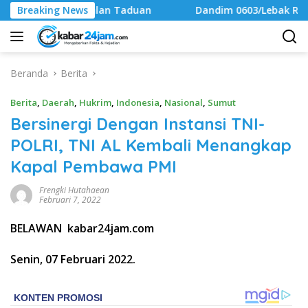
Langsung
i Jalan Taduan
Breaking News
Dandim 0603/Lebak Resmi Buka Kejuaraan
ke
konten
Beranda
Berita
Berita
,
Daerah
,
Hukrim
,
Indonesia
,
Nasional
,
Sumut
Bersinergi Dengan Instansi TNI-
POLRI, TNI AL Kembali Menangkap
Kapal Pembawa PMI
Frengki Hutahaean
Februari 7, 2022
BELAWAN kabar24jam.com
Senin, 07 Februari 2022.