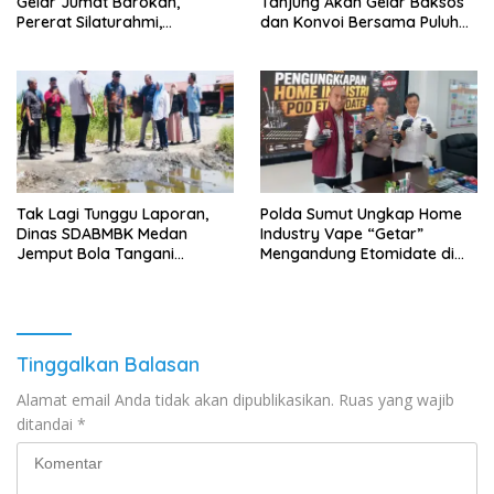
Gelar Jumat Barokah,
Tanjung Akan Gelar Baksos
Pererat Silaturahmi,
dan Konvoi Bersama Puluhan
Kokohkan Sinergi Media dan
Abang Becak di Medan
Kepolisian
Tak Lagi Tunggu Laporan,
‎Polda Sumut Ungkap Home
Dinas SDABMBK Medan
Industry Vape “Getar”
Jemput Bola Tangani
Mengandung Etomidate di
Infrastruktur
Deli Serdang ‎
Tinggalkan Balasan
Alamat email Anda tidak akan dipublikasikan.
Ruas yang wajib
ditandai
*