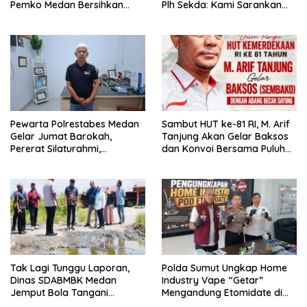
Pemko Medan Bersihkan
Plh Sekda: Kami Sarankan
Parit di Jalan Taduan
Dievaluasi
Pewarta Polrestabes Medan
‎Sambut HUT ke-81 RI, M. Arif
Gelar Jumat Barokah,
Tanjung Akan Gelar Baksos
Pererat Silaturahmi,
dan Konvoi Bersama Puluhan
Kokohkan Sinergi Media dan
Abang Becak di Medan
Kepolisian
Tak Lagi Tunggu Laporan,
‎Polda Sumut Ungkap Home
Dinas SDABMBK Medan
Industry Vape “Getar”
Jemput Bola Tangani
Mengandung Etomidate di
Infrastruktur
Deli Serdang ‎