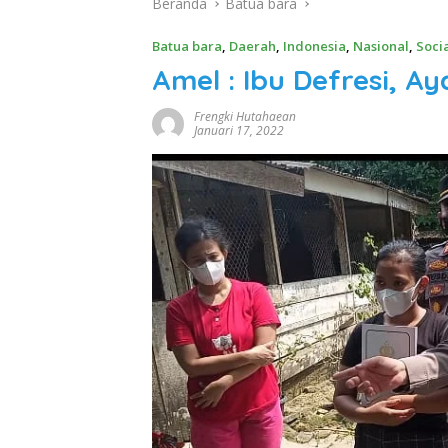
Beranda
Batua bara
Batua bara
,
Daerah
,
Indonesia
,
Nasional
,
Soci
Amel : Ibu Defresi, A
Frengki Hutahaean
Januari 17, 2022