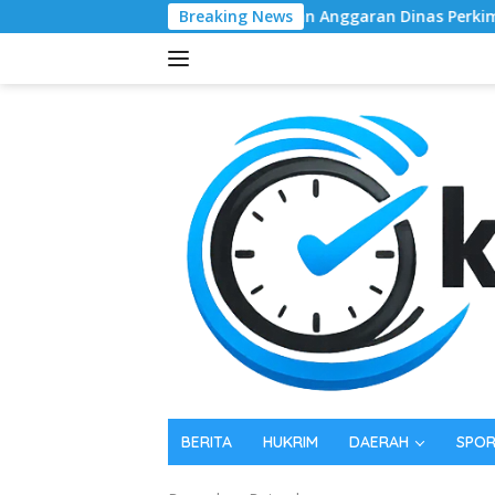
Langsung
Serapan Anggaran Dinas Perkimcikataru Paling Buruk, P
Breaking News
ke
konten
BERITA
HUKRIM
DAERAH
SPO