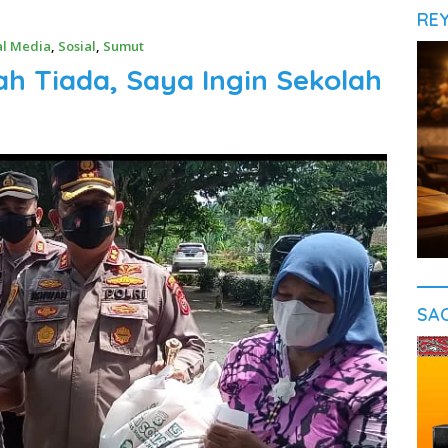
RE
al Media
,
Sosial
,
Sumut
yah Tiada, Saya Ingin Sekolah
SA