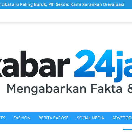
lh Sekda: Kami Sarankan Dievaluasi
Pewarta Polrestabe
RTS
FASHION
BERITA EXPOSE
SOCIAL MEDIA
ADVETOR