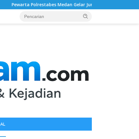
s Medan Gelar Jumat Barokah, Pererat Silaturahmi, Kokohkan S
IAL