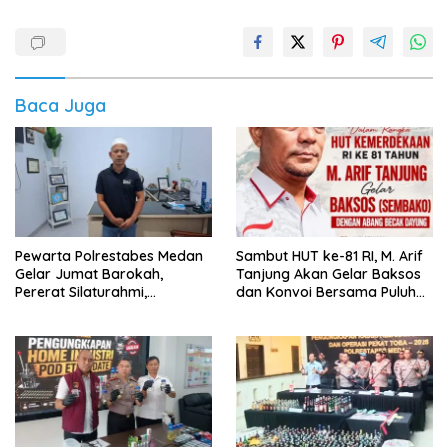
Baca Juga
Pewarta Polrestabes Medan
‎Sambut HUT ke-81 RI, M. Arif
Gelar Jumat Barokah,
Tanjung Akan Gelar Baksos
Pererat Silaturahmi,
dan Konvoi Bersama Puluhan
Kokohkan Sinergi Media dan
Abang Becak di Medan
Kepolisian