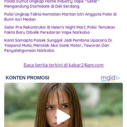
‎Polda Sumut Ungkap Home Industry Vape “Getar”
Mengandung Etomidate di Deli Serdang ‎
Polisi Ungkap Fakta Kematian Mantan Istri Anggota Polisi di
Bumi Asri Medan
Gelar Pra Rekontruksi di Helen’s Night Mart, Polisi Temukan
Fakta Baru Dibalik Peredaran Vape Narkoba
Kanit Samapta Polsek Sunggal Jadi Pembina Upacara Di
Yaspend Mulia, Menolak Aksi Gank Motor, Tawuran Dan
Penyalahgunaan Narkoba
Baca berita terkini di kabar24jam.com