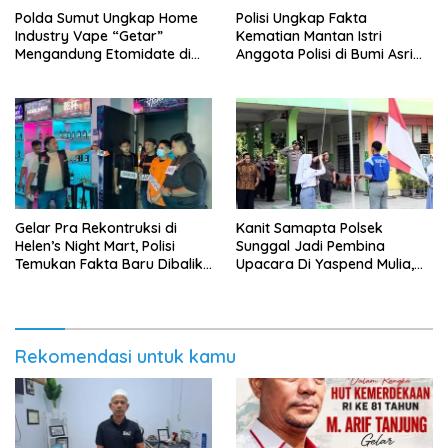
‎Polda Sumut Ungkap Home
Polisi Ungkap Fakta
Industry Vape “Getar”
Kematian Mantan Istri
Mengandung Etomidate di
Anggota Polisi di Bumi Asri
Deli Serdang ‎
Medan
Gelar Pra Rekontruksi di
Kanit Samapta Polsek
Helen’s Night Mart, Polisi
Sunggal Jadi Pembina
Temukan Fakta Baru Dibalik
Upacara Di Yaspend Mulia,
Peredaran Vape Narkoba
Menolak Aksi Gank Motor,
Tawuran Dan
Penyalahgunaan Narkoba
Rekomendasi untuk kamu