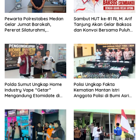
Pewarta Polrestabes Medan
‎Sambut HUT ke-81 RI, M. Arif
Gelar Jumat Barokah,
Tanjung Akan Gelar Baksos
Pererat Silaturahmi,
dan Konvoi Bersama Puluhan
Kokohkan Sinergi Media dan
Abang Becak di Medan
Kepolisian
‎Polda Sumut Ungkap Home
Polisi Ungkap Fakta
Industry Vape “Getar”
Kematian Mantan Istri
Mengandung Etomidate di
Anggota Polisi di Bumi Asri
Deli Serdang ‎
Medan