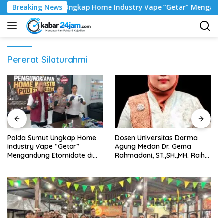
Langsung
lda Sumut Ungkap Home Industry Vape “Getar” Mengandung Etom
Breaking News
ke
konten
Pererat Silaturahmi
‎Polda Sumut Ungkap Home
Dosen Universitas Darma
Industry Vape “Getar”
Agung Medan Dr. Gema
Mengandung Etomidate di
Rahmadani, ST.,SH.,MH. Raih
Deli Serdang ‎
Gelar Doktor Hukum Islam
dengan Predikat Pujian