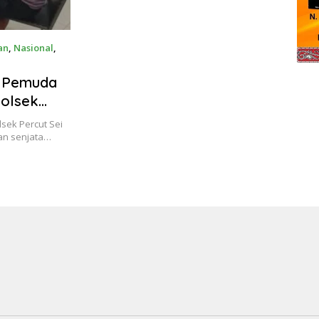
an
,
Nasional
,
g Pemuda
Polsek
sek Percut Sei
an senjata…