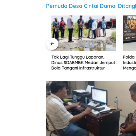
Pemuda Desa Cintai Damai Ditangk
e-81 RI, M. Arif
Tak Lagi Tunggu Laporan,
‎Polda 
n Gelar Baksos
Dinas SDABMBK Medan Jemput
Industry
Bersama Puluhan
Bola Tangani Infrastruktur
Mengandu
k di Medan
Serdang 