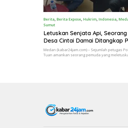
Berita
,
Berita Expose
,
Hukrim
,
Indonesia
,
Med
Sumut
Juli 4, 2022
Letuskan Senjata Api, Seoran
Desa Cintai Damai Ditangkap 
Percut Sei Tuan
Medan (kabar24jam.com) – Sejumlah petugas Pol
Tuan amankan seorang pemuda yang meletusk