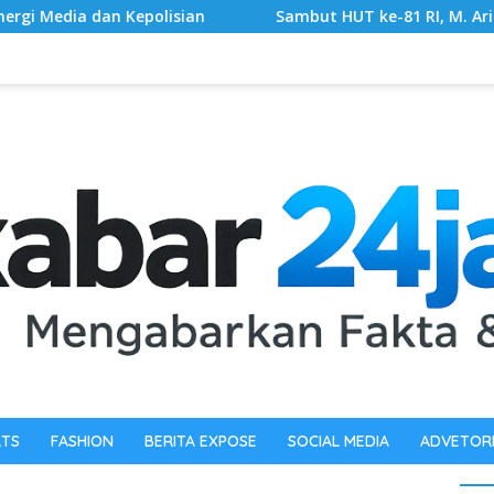
olisian
‎Sambut HUT ke-81 RI, M. Arif Tanjung Akan G
RTS
FASHION
BERITA EXPOSE
SOCIAL MEDIA
ADVETOR