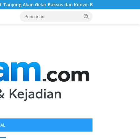
elar Baksos dan Konvoi Bersama Puluhan Abang Becak di Medan
IAL