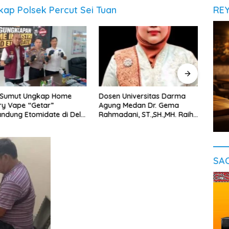
ap Polsek Percut Sei Tuan
RE
Sumut Ungkap Home
Dosen Universitas Darma
Selam
 Vape “Getar”
Agung Medan Dr. Gema
Polr
ng Etomidate di Deli
Rahmadani, ST.,SH.,MH. Raih
Ratu
‎
Gelar Doktor Hukum Islam
Jala
dengan Predikat Pujian
SA