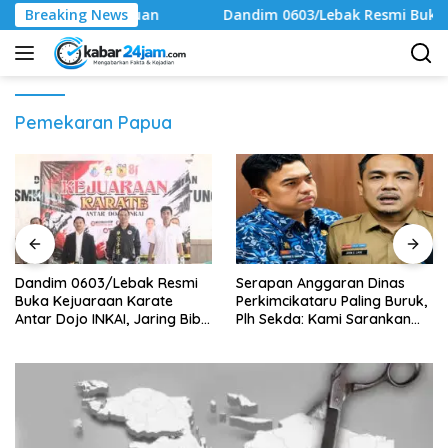
Langsung
an Taduan
Breaking News
Dandim 0603/Lebak Resmi Buka Kejuaraan Kara
ke
konten
Pemekaran Papua
Dandim 0603/Lebak Resmi
Serapan Anggaran Dinas
Buka Kejuaraan Karate
Perkimcikataru Paling Buruk,
Antar Dojo INKAI, Jaring Bibit
Plh Sekda: Kami Sarankan
Atlet Potensial Sambut HUT
Dievaluasi
ke-81 RI