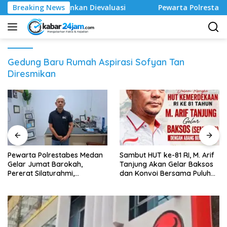
Langsung
ami Sarankan Dievaluasi
Breaking News
Pewarta Polrestabes Medan Gel
ke
konten
Gedung Baru Rumah Aspirasi Sofyan Tan
Diresmikan
Pewarta Polrestabes Medan
‎Sambut HUT ke-81 RI, M. Arif
Gelar Jumat Barokah,
Tanjung Akan Gelar Baksos
Pererat Silaturahmi,
dan Konvoi Bersama Puluhan
Kokohkan Sinergi Media dan
Abang Becak di Medan
Kepolisian