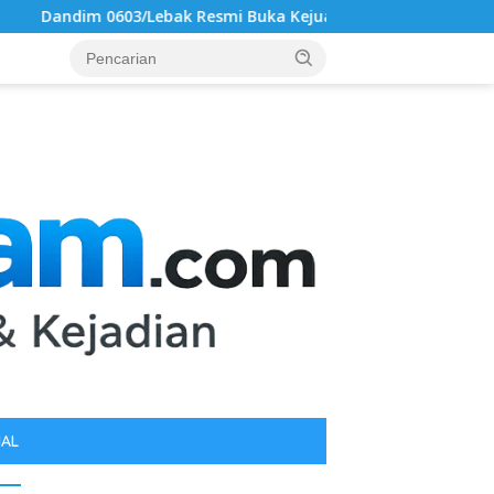
bak Resmi Buka Kejuaraan Karate Antar Dojo INKAI, Jaring Bibi
IAL