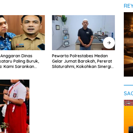
RE
 Anggaran Dinas
Pewarta Polrestabes Medan
‎Samb
kataru Paling Buruk,
Gelar Jumat Barokah, Pererat
Tanj
a: Kami Sarankan
Silaturahmi, Kokohkan Sinergi
dan 
si
Media dan Kepolisian
Aban
SA