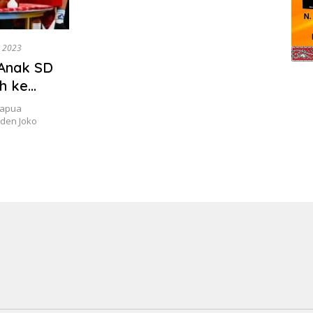
7, 2023
 Anak SD
h ke
Papua
den Joko