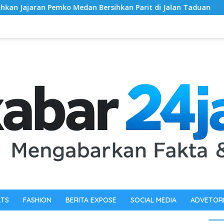
 Medan Bersihkan Parit di Jalan Taduan
Dandim 0603/Le
RTS
FASHION
BERITA EXPOSE
SOCIAL MEDIA
ADVETOR