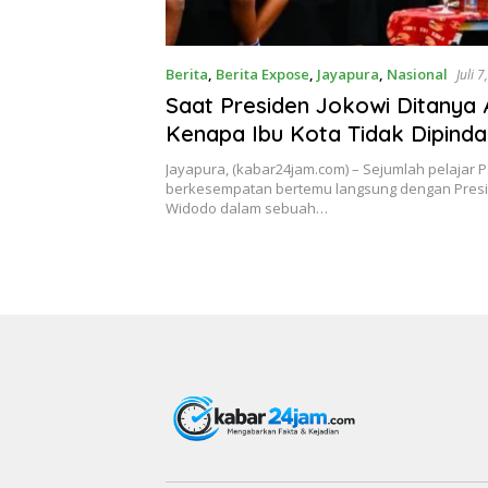
Berita
,
Berita Expose
,
Jayapura
,
Nasional
Juli 
Saat Presiden Jokowi Ditanya
Kenapa Ibu Kota Tidak Dipinda
Papua
Jayapura, (kabar24jam.com) – Sejumlah pelajar 
berkesempatan bertemu langsung dengan Presi
Widodo dalam sebuah…