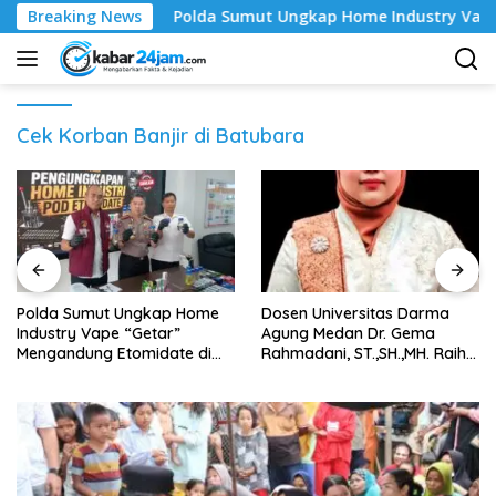
Langsung
ur
Breaking News
‎Polda Sumut Ungkap Home Industry Vape “Getar” Me
ke
konten
Cek Korban Banjir di Batubara
‎Polda Sumut Ungkap Home
Dosen Universitas Darma
Industry Vape “Getar”
Agung Medan Dr. Gema
Mengandung Etomidate di
Rahmadani, ST.,SH.,MH. Raih
Deli Serdang ‎
Gelar Doktor Hukum Islam
dengan Predikat Pujian