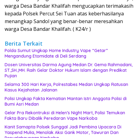
warga Desa Bandar Khalifah mengucapkan terimakasih
kepada Polsek Percut Sei Tuan atas keberhasilanya
menangkap Sandol yang benar-benar meresahkan
warga Desa Bandar Khalifah. ( K24/r )
Berita Terkait
‎Polda Sumut Ungkap Home Industry Vape “Getar”
Mengandung Etomidate di Deli Serdang ‎
Dosen Universitas Darma Agung Medan Dr. Gema Rahmadani,
ST.,SH.,MH. Raih Gelar Doktor Hukum Islam dengan Predikat
Pujian
Selama 300 Hari Kerja, Polrestabes Medan Ungkap Ratusan
Kasus Kejahatan Jalanan
Polisi Ungkap Fakta Kematian Mantan Istri Anggota Polisi di
Bumi Asri Medan
Gelar Pra Rekontruksi di Helen’s Night Mart, Polisi Temukan
Fakta Baru Dibalik Peredaran Vape Narkoba
Kanit Samapta Polsek Sunggal Jadi Pembina Upacara Di
Yaspend Mulia, Menolak Aksi Gank Motor, Tawuran Dan
Penyalahgunaan Narkoba