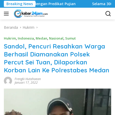
Langsung
ngan Predikat Pujian
Breaking News
Selama 300 Hari Kerja, Polresta
ke
konten
Beranda
Hukrim
Hukrim
,
Indonesia
,
Medan
,
Nasional
,
Sumut
Sandol, Pencuri Resahkan Warga
Berhasil Diamanakan Polsek
Percut Sei Tuan, Dilaporkan
Korban Lain Ke Polrestabes Medan
Frengki Hutahaean
Januari 17, 2022