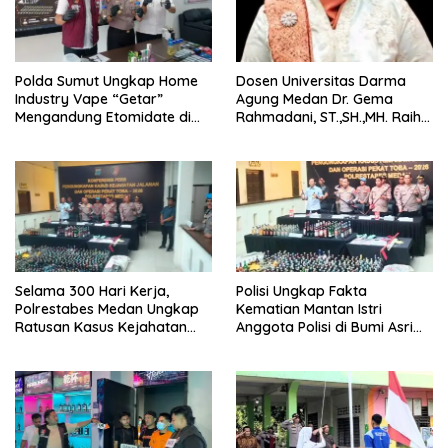
‎Polda Sumut Ungkap Home
Dosen Universitas Darma
Industry Vape “Getar”
Agung Medan Dr. Gema
Mengandung Etomidate di
Rahmadani, ST.,SH.,MH. Raih
Deli Serdang ‎
Gelar Doktor Hukum Islam
dengan Predikat Pujian
Selama 300 Hari Kerja,
Polisi Ungkap Fakta
Polrestabes Medan Ungkap
Kematian Mantan Istri
Ratusan Kasus Kejahatan
Anggota Polisi di Bumi Asri
Jalanan
Medan