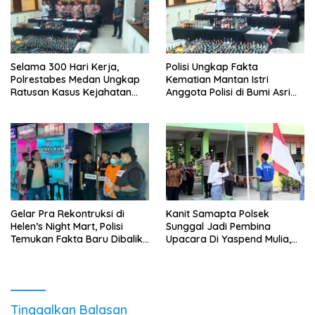
Selama 300 Hari Kerja,
Polisi Ungkap Fakta
Polrestabes Medan Ungkap
Kematian Mantan Istri
Ratusan Kasus Kejahatan
Anggota Polisi di Bumi Asri
Jalanan
Medan
Gelar Pra Rekontruksi di
Kanit Samapta Polsek
Helen’s Night Mart, Polisi
Sunggal Jadi Pembina
Temukan Fakta Baru Dibalik
Upacara Di Yaspend Mulia,
Peredaran Vape Narkoba
Menolak Aksi Gank Motor,
Tawuran Dan
Penyalahgunaan Narkoba
Tinggalkan Balasan