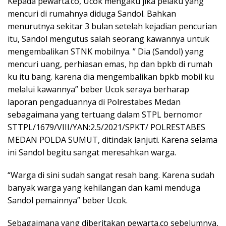
Kepada pewarta.co, Ucok mengaku jika pelaku yang
mencuri di rumahnya diduga Sandol. Bahkan
menurutnya sekitar 3 bulan setelah kejadian pencurian
itu, Sandol mengutus salah seorang kawannya untuk
mengembalikan STNK mobilnya. ” Dia (Sandol) yang
mencuri uang, perhiasan emas, hp dan bpkb di rumah
ku itu bang. karena dia mengembalikan bpkb mobil ku
melalui kawannya” beber Ucok seraya berharap
laporan pengaduannya di Polrestabes Medan
sebagaimana yang tertuang dalam STPL bernomor
STTPL/1679/VIII/YAN:2.5/2021/SPKT/ POLRESTABES
MEDAN POLDA SUMUT, ditindak lanjuti. Karena selama
ini Sandol begitu sangat meresahkan warga.
“Warga di sini sudah sangat resah bang. Karena sudah
banyak warga yang kehilangan dan kami menduga
Sandol pemainnya” beber Ucok.
Sebagaimana yang diberitakan pewarta.co sebelumnya,