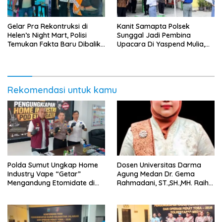
Gelar Pra Rekontruksi di
Kanit Samapta Polsek
Helen’s Night Mart, Polisi
Sunggal Jadi Pembina
Temukan Fakta Baru Dibalik
Upacara Di Yaspend Mulia,
Peredaran Vape Narkoba
Menolak Aksi Gank Motor,
Tawuran Dan
Penyalahgunaan Narkoba
Rekomendasi untuk kamu
‎Polda Sumut Ungkap Home
Dosen Universitas Darma
Industry Vape “Getar”
Agung Medan Dr. Gema
Mengandung Etomidate di
Rahmadani, ST.,SH.,MH. Raih
Deli Serdang ‎
Gelar Doktor Hukum Islam
dengan Predikat Pujian