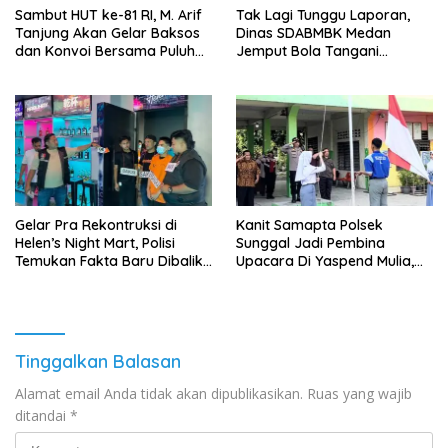
‎Sambut HUT ke-81 RI, M. Arif
Tak Lagi Tunggu Laporan,
Tanjung Akan Gelar Baksos
Dinas SDABMBK Medan
dan Konvoi Bersama Puluhan
Jemput Bola Tangani
Abang Becak di Medan
Infrastruktur
Gelar Pra Rekontruksi di
Kanit Samapta Polsek
Helen’s Night Mart, Polisi
Sunggal Jadi Pembina
Temukan Fakta Baru Dibalik
Upacara Di Yaspend Mulia,
Peredaran Vape Narkoba
Menolak Aksi Gank Motor,
Tawuran Dan
Penyalahgunaan Narkoba
Tinggalkan Balasan
Alamat email Anda tidak akan dipublikasikan.
Ruas yang wajib
ditandai
*