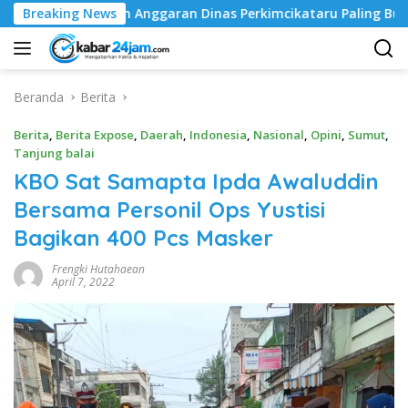
Langsung
nggaran Dinas Perkimcikataru Paling Buruk, Plh Sekda: Kami S
Breaking News
ke
konten
Beranda
Berita
Berita
,
Berita Expose
,
Daerah
,
Indonesia
,
Nasional
,
Opini
,
Sumut
,
Tanjung balai
KBO Sat Samapta Ipda Awaluddin
Bersama Personil Ops Yustisi
Bagikan 400 Pcs Masker
Frengki Hutahaean
April 7, 2022