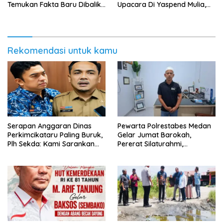
Temukan Fakta Baru Dibalik
Upacara Di Yaspend Mulia,
Peredaran Vape Narkoba
Menolak Aksi Gank Motor,
Tawuran Dan
Penyalahgunaan Narkoba
Rekomendasi untuk kamu
Serapan Anggaran Dinas
Pewarta Polrestabes Medan
Perkimcikataru Paling Buruk,
Gelar Jumat Barokah,
Plh Sekda: Kami Sarankan
Pererat Silaturahmi,
Dievaluasi
Kokohkan Sinergi Media dan
Kepolisian