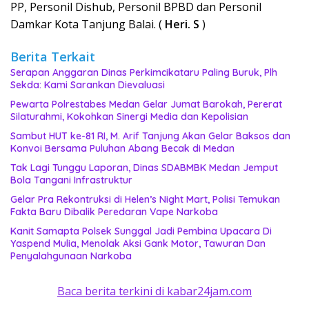
PP, Personil Dishub, Personil BPBD dan Personil
Damkar Kota Tanjung Balai. (
Heri. S
)
Berita Terkait
Serapan Anggaran Dinas Perkimcikataru Paling Buruk, Plh
Sekda: Kami Sarankan Dievaluasi
Pewarta Polrestabes Medan Gelar Jumat Barokah, Pererat
Silaturahmi, Kokohkan Sinergi Media dan Kepolisian
‎Sambut HUT ke-81 RI, M. Arif Tanjung Akan Gelar Baksos dan
Konvoi Bersama Puluhan Abang Becak di Medan
Tak Lagi Tunggu Laporan, Dinas SDABMBK Medan Jemput
Bola Tangani Infrastruktur
Gelar Pra Rekontruksi di Helen’s Night Mart, Polisi Temukan
Fakta Baru Dibalik Peredaran Vape Narkoba
Kanit Samapta Polsek Sunggal Jadi Pembina Upacara Di
Yaspend Mulia, Menolak Aksi Gank Motor, Tawuran Dan
Penyalahgunaan Narkoba
Baca berita terkini di kabar24jam.com