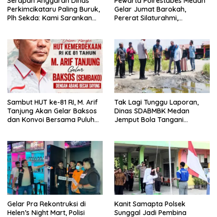
Serapan Anggaran Dinas
Pewarta Polrestabes Medan
Perkimcikataru Paling Buruk,
Gelar Jumat Barokah,
Plh Sekda: Kami Sarankan
Pererat Silaturahmi,
Dievaluasi
Kokohkan Sinergi Media dan
Kepolisian
‎Sambut HUT ke-81 RI, M. Arif
Tak Lagi Tunggu Laporan,
Tanjung Akan Gelar Baksos
Dinas SDABMBK Medan
dan Konvoi Bersama Puluhan
Jemput Bola Tangani
Abang Becak di Medan
Infrastruktur
Gelar Pra Rekontruksi di
Kanit Samapta Polsek
Helen’s Night Mart, Polisi
Sunggal Jadi Pembina