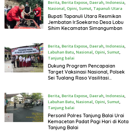
Berita
,
Berita Expose
,
Daerah
,
Indonesia
,
Nasional
,
Opini
,
Sumut
,
Tapanuli Utara
Maret 10, 2022
Bupati Tapanuli Utara Resmikan
Jembatan Ir.Soekarno Desa Lobu
Sihim Kecamatan Simangumban
Berita
,
Berita Expose
,
Daerah
,
Indonesia
,
Labuhan Batu
,
Nasional
,
Opini
,
Sumut
,
Tanjung balai
Maret 10, 2022
Dukung Program Pencapaian
Target Vaksinasi Nasional, Polsek
Sei Tualang Raso Vasilitasi
Vaksinasi Anak Usia 6-11 Tahun
Berita
,
Berita Expose
,
Daerah
,
Indonesia
,
Labuhan Batu
,
Nasional
,
Opini
,
Sumut
,
Tanjung balai
Maret 10, 2022
Personil Polres Tanjung Balai Urai
Kemacetan Padat Pagi Hari di Kota
Tanjung Balai