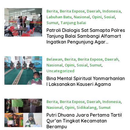
Berita
,
Berita Expose
,
Daerah
,
Indonesia
,
Labuhan Batu
,
Nasional
,
Opini
,
Sosial
,
Sumut
,
Tanjung balai
Maret 10, 2022
Patroli Dialogis Sat Samapta Polres
Tanjung Balai Sambangi Alfamart
Ingatkan Pengunjung Agar
Mengunci Kendaraannya Dengan
Kunci Ganda
Belawan
,
Berita
,
Berita Expose
,
Daerah
,
Nasional
,
Opini
,
Sosial
,
Sumut
,
Uncategorized
Maret 10, 2022
Bina Mental Spiritual Yonmarhanlan
I Laksanakan Kauseri Agama
Berita
,
Berita Expose
,
Daerah
,
Indonesia
,
Nasional
,
Opini
,
Sidikalang
,
Sumut
Maret 10, 2022
Putri Dhuana Juara Pertama Tartil
Qur’an Tingkat Kecamatan
Berampu