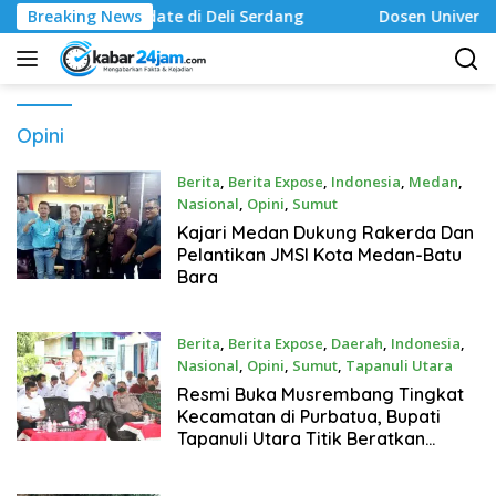
Langsung
midate di Deli Serdang ‎
Breaking News
Dosen Universitas Darma Agu
ke
konten
Opini
Berita
,
Berita Expose
,
Indonesia
,
Medan
,
Nasional
,
Opini
,
Sumut
Maret 10, 2022
Kajari Medan Dukung Rakerda Dan
Pelantikan JMSI Kota Medan-Batu
Bara
Berita
,
Berita Expose
,
Daerah
,
Indonesia
,
Nasional
,
Opini
,
Sumut
,
Tapanuli Utara
Maret 10, 2022
Resmi Buka Musrembang Tingkat
Kecamatan di Purbatua, Bupati
Tapanuli Utara Titik Beratkan
Sejumlah Program Strategis Bagi
Masyarakat