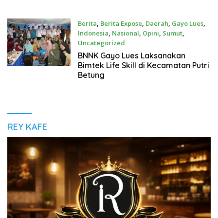
Berita
,
Berita Expose
,
Daerah
,
Gayo Lues
,
Indonesia
,
Nasional
,
Opini
,
Sumut
,
Uncategorized
Maret 9, 2022
BNNK Gayo Lues Laksanakan
Bimtek Life Skill di Kecamatan Putri
Betung
REY KAFE